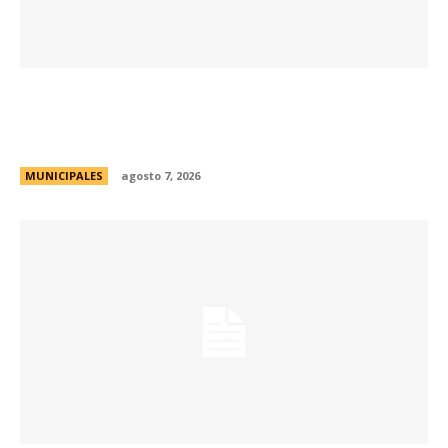
La Municipalidad de Córdoba presentó el Curso
de Formación de Linkeadores Sociales en
Soledad No Deseada
MUNICIPALES
agosto 7, 2026