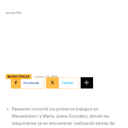
Black
Home
Horoscopo
Deportes
Entreten
version PRO
Plan de pavimentación: 800
cuadras en 30 barrios de la
ciudad
MUNICIPALES
junio 12, 2025
Facebook
Twitter
Passerini recorrió los primeros trabajos en
Manantiales I y Marta Juana González, donde las
maquinarias ya se encuentran realizando tareas de