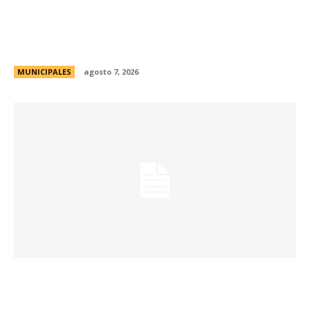
La muestra de coleccionismo más grande del
país celebra su 33° edición en la ciudad de
Córdoba
MUNICIPALES
agosto 7, 2026
La Universidad Libre del Ambiente lanza un
curso para aprender a reparar pequeños