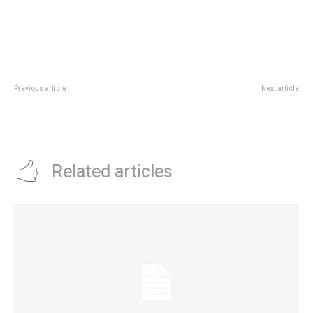
Previous article
Next article
Lizy Tagliani confesó cómo se
CÃ³mo hacerte un cambio de
siente por su reencuentro con
look en casa: los consejos de los
Viviana Canosa tras la denuncia
expertos para teÃ±irte el pelo
Related articles