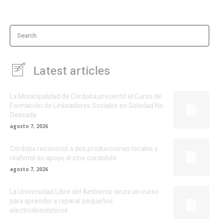
Search
Latest articles
La Municipalidad de Córdoba presentó el Curso de
Formación de Linkeadores Sociales en Soledad No
Deseada
agosto 7, 2026
Córdoba reconoció a dos producciones locales y
reafirmó su apoyo al cine cordobés
agosto 7, 2026
La Universidad Libre del Ambiente lanza un curso
para aprender a reparar pequeños
electrodomésticos