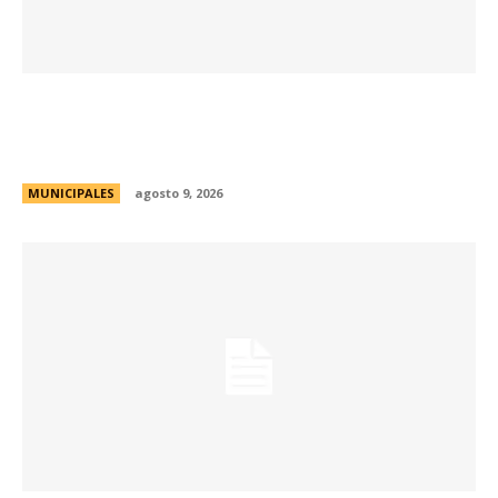
La Municipalidad realizará controles
preventivos gratuitos de cáncer bucal en la
Plaza San Martín
MUNICIPALES
agosto 9, 2026