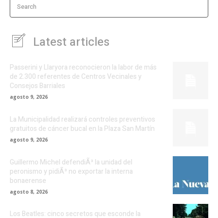
Search
Latest articles
Passerini y Llaryora reconocieron la labor de más
de 2.300 referentes de Centros Vecinales y
Consejos Barriales
agosto 9, 2026
La Municipalidad realizará controles preventivos
gratuitos de cáncer bucal en la Plaza San Martín
agosto 9, 2026
Guillermo Michel defendiÃ³ la unidad del
peronismo y pidiÃ³ no exportar la interna
bonaerense
agosto 8, 2026
Los Beatles: cinco secretos que esconde la