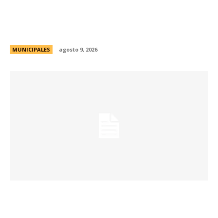
Passerini y Llaryora reconocieron la labor de
más de 2.300 referentes de Centros Vecinales
y Consejos Barriales
MUNICIPALES
agosto 9, 2026
Eventos masivos: estas son las zonas
habilitadas de estacionamiento controlado
durante el fin de semana