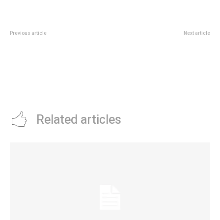
Previous article
Next article
River sigue sin dar seÃ±ales de
Mes de las infancias: actividades
confianza: disimulÃ³ un mal
para los más pequeños de la
primer tiempo con los cambios
familia
de Gallardo pero no le alcanzÃ³
para superar a un dÃ©bil
Libertad
Related articles