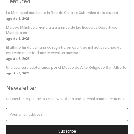
Featured
La Municipalidad lanzó la Red de Centros Culturales de la ciudad
agosto 6, 2026
Marcos Milinkovic visitará a alumnos de las Escuelas Deportivas
Municipales
agosto 6, 2026
El último fin de semana se registraron casi tres mil activaciones de
estacionamiento durante eventos masivos
agosto 6, 2026
Una aventura subterránea por el Museo de Arte Religioso San Alberto
agosto 6, 2026
Newsletter
Subscribe to get the latest news, offers and special announcements.
Subscribe