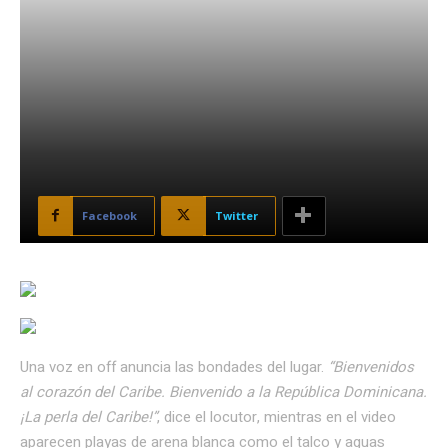
Facebook
Twitter
Una voz en off anuncia las bondades del lugar.
“Bienvenidos
al corazón del Caribe. Bienvenido a la República Dominicana.
¡La perla del Caribe!”
, dice el locutor, mientras en el video
aparecen playas de arena blanca como el talco y aguas