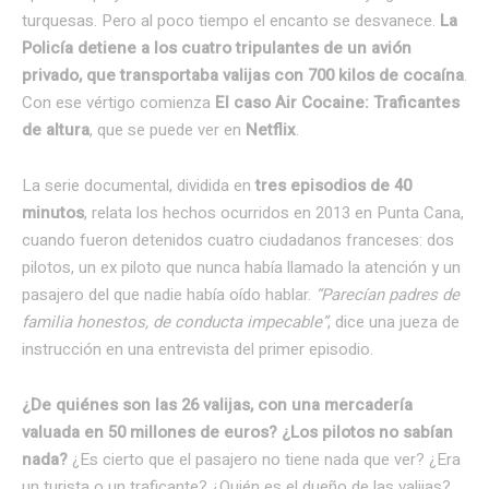
turquesas. Pero al poco tiempo el encanto se desvanece.
La
Policía detiene a los cuatro tripulantes de un avión
privado, que transportaba valijas con 700 kilos de cocaína
.
Con ese vértigo comienza
El caso Air Cocaine: Traficantes
de altura
, que se puede ver en
Netflix
.
La serie documental, dividida en
tres episodios de 40
minutos
, relata los hechos ocurridos en 2013 en Punta Cana,
cuando fueron detenidos cuatro ciudadanos franceses: dos
pilotos, un ex piloto que nunca había llamado la atención y un
pasajero del que nadie había oído hablar.
“Parecían padres de
familia honestos, de conducta impecable”
, dice una jueza de
instrucción en una entrevista del primer episodio.
¿De quiénes son las 26 valijas, con una mercadería
valuada en 50 millones de euros? ¿Los pilotos no sabían
nada?
¿Es cierto que el pasajero no tiene nada que ver? ¿Era
un turista o un traficante? ¿Quién es el dueño de las valijas?