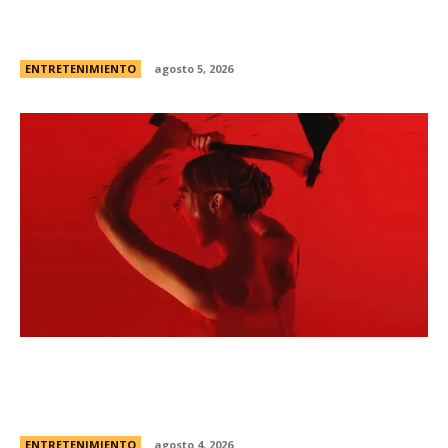
Campanita, flamante eliminada de Gran
Hermano Â¿es o se hace?
ENTRETENIMIENTO
agosto 5, 2026
Todo sobre “Monstruo: La historia de Lizzie
Borden” | El caso real, fecha de estreno en
Netflix y el primer vistazo a la nueva...
ENTRETENIMIENTO
agosto 4, 2026