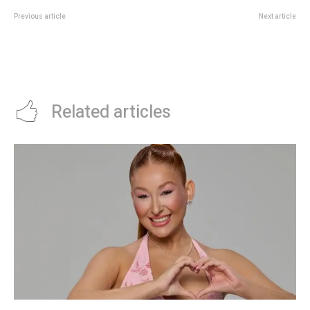
Previous article
Next article
Este domingo llega una nueva
Con muy baja participaciÃ³n de
edición de “La Milonguita de
votantes, Santa Fe espera los
Pepino”
resultados de sus elecciones
municipales
Related articles