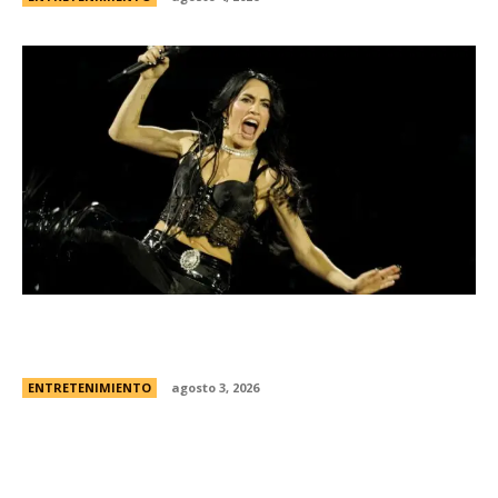
Lali EspÃ³sito harÃ¡ su tercer show en River: la
fecha y todos los detalles
ENTRETENIMIENTO
agosto 3, 2026