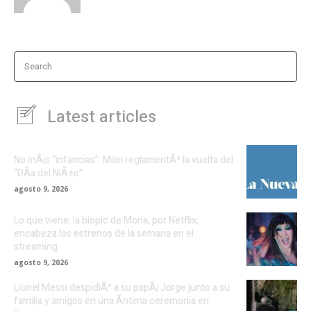
Search
Latest articles
No mÃ¡s “infancias”: Milei reglamentÃ³ la vuelta del
“DÃ­a del NiÃ±o”
agosto 9, 2026
Lo que viene: la biopic de Moria, por Netflix,
encabeza los estrenos de la semana en el
streaming
agosto 9, 2026
Lionel Messi despidiÃ³ a su papÃ¡ Jorge junto a su
familia y amigos en una Ã­ntima ceremonia en