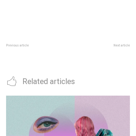
Previous article
Next article
Rosario Central vs Boca, por el
Kicillof, contra Milei: âHizo una
Torneo Clausura 2025: minuto a
pÃ©sima campaÃ±a y no
minuto, en directo
escuchÃ³ las urnasâ
Related articles