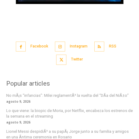
Facebook
Instagram
RSS
Twitter
Popular articles
No mÃ¡s “infancias”: Milei reglamentÃ³ la vuelta del “DÃ­a del NiÃ±o”
agosto 9, 2026
Lo que viene: la biopic de Moria, por Netflix, encabeza los estrenos de
la semana en el streaming
agosto 9, 2026
Lionel Messi despidiÃ³ a su papÃ¡ Jorge junto a su familia y amigos
en una Ã­ntima ceremonia en Rosario