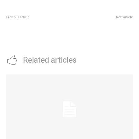
Previous article
Next article
Los fundamentos de la Corte
Liberaron aves alojadas y
para confirmar la condena a
rehabilitadas en el Parque de la
Cristina Kirchner en la causa
Biodiversidad
Vialidad
Related articles