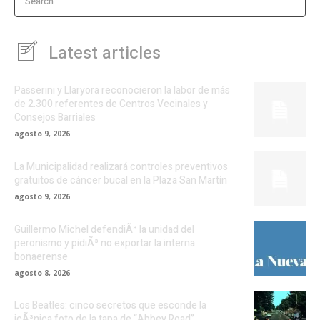
Search
Latest articles
Passerini y Llaryora reconocieron la labor de más
de 2.300 referentes de Centros Vecinales y
Consejos Barriales
agosto 9, 2026
La Municipalidad realizará controles preventivos
gratuitos de cáncer bucal en la Plaza San Martín
agosto 9, 2026
Guillermo Michel defendiÃ³ la unidad del
peronismo y pidiÃ³ no exportar la interna
bonaerense
agosto 8, 2026
Los Beatles: cinco secretos que esconde la
icÃ³nica foto de la tapa de “Abbey Road”