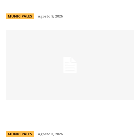
y Consejos Barriales
MUNICIPALES
agosto 9, 2026
Eventos masivos: estas son las zonas
habilitadas de estacionamiento controlado
durante el fin de semana
MUNICIPALES
agosto 8, 2026