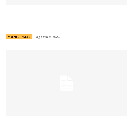
La Municipalidad realizará controles
preventivos gratuitos de cáncer bucal en la
Plaza San Martín
MUNICIPALES
agosto 9, 2026
Passerini y Llaryora reconocieron la labor de
más de 2.300 referentes de Centros Vecinales