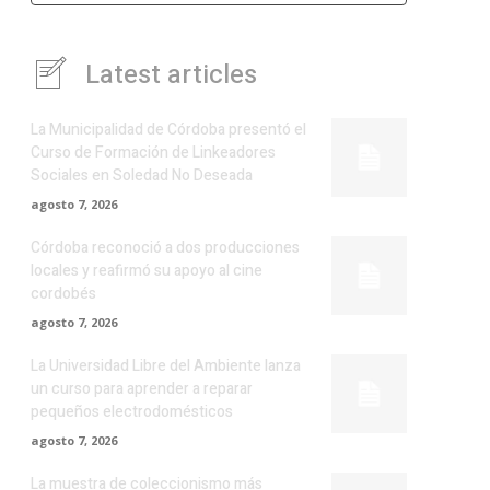
Latest articles
La Municipalidad de Córdoba presentó el
Curso de Formación de Linkeadores
Sociales en Soledad No Deseada
agosto 7, 2026
Córdoba reconoció a dos producciones
locales y reafirmó su apoyo al cine
cordobés
agosto 7, 2026
La Universidad Libre del Ambiente lanza
un curso para aprender a reparar
pequeños electrodomésticos
agosto 7, 2026
La muestra de coleccionismo más