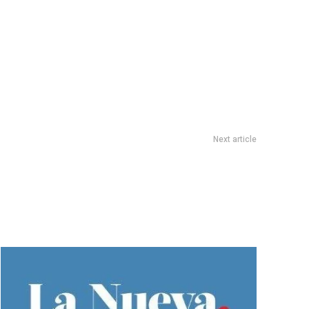
Next article
es de todos los signos para la semana del 23 al 29 de junio