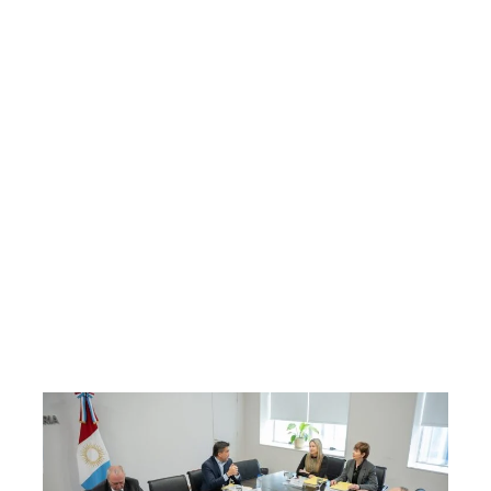
ión de la Feria Salud Joven
HorÃ³scopo semanal: prediccion