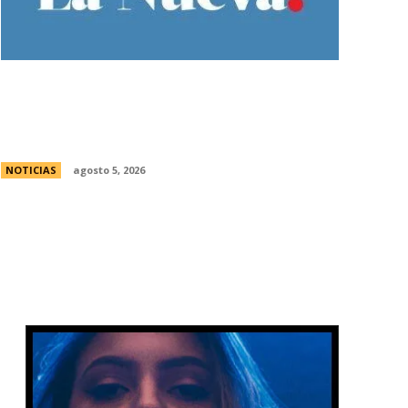
Ley de Tierras: Â¿cuÃ¡nto territorio
argentino ya estÃ¡ actualmente en
manos extranjeras?
NOTICIAS
agosto 5, 2026