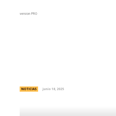
Black
Home
version PRO
Prunotto presidiÃ³ el 
sobres para la constru
media tensiÃ³n de Em
junio 18, 2025
NOTICIAS