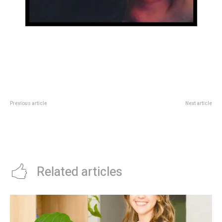
Previous article
Next article
Marcos Rojo cerró el 2024 con
DÃ³nde naciÃ³ Leo Dan y cÃ³mo
una boda de ensueño junto a
un pequeÃ±o pueblo lo llevÃ³ a
Eugenia Lusardo en La Plata: las
conquistar AmÃ©rica y los
fotos
premios Oscar
Related articles