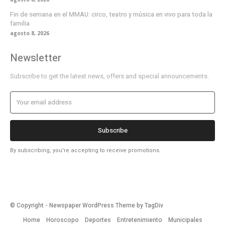
Fin de semana en el MMAU: circo, teatro y música en vivo para toda la
familia
agosto 8, 2026
Newsletter
Subscribe to get the latest news, offers and special announcements.
Subscribe
By subscribing, you're accepting to receive promotions.
© Copyright - Newspaper WordPress Theme by TagDiv
Home
Horoscopo
Deportes
Entretenimiento
Municipales