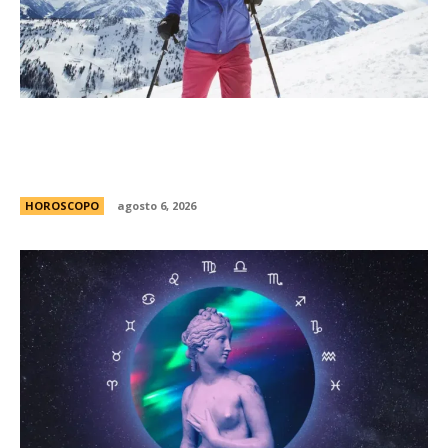
MatÃ­as Baldoncini, mÃ©dico neurocirujano:
“Esta es la clave para disfrutar de la nieve sin
lesionarte”
HOROSCOPO
agosto 6, 2026