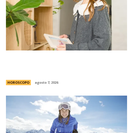
La casita Pinterest que enamora en redes: el
antes y despuÃ©s de una vivienda llena de
encanto
HOROSCOPO
agosto 7, 2026