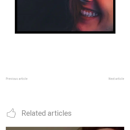
Previous article
Next article
Un fin de semana para volver al
Hora espejo 13:13: quÃ©
cine: Rejtman y el cine franco-
significa y por quÃ© el universo
alemán llegan al Cineclub
te manda un mensaje
Related articles