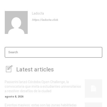
Ladocta
https://ladocta.click
Search
Latest articles
Passerini lanzó Córdoba Open Challenge, la
convocatoria que invita a estudiantes universitarios
a resolver desafíos de la ciudad
agosto 8, 2026
Eventos masivos: estas son las zonas habilitadas