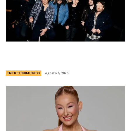
Foo Fighters vuelve a la Argentina: dÃ³nde se
presentarÃ¡ la banda, cÃ³mo y cuÃ¡ndo comprar
las entradas
ENTRETENIMIENTO
agosto 6, 2026