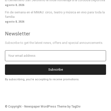
El cementerio San Jerónimo le rinde homenaje a la Córdoba Deportiva
agosto 8, 2026
Fin de semana en el MMAU: circo, teatro y música en vivo para toda la
familia
agosto 8, 2026
Newsletter
Subscribe to get the latest news, offers and special announcements.
Subscribe
By subscribing, you're accepting to receive promotions.
© Copyright - Newspaper WordPress Theme by TagDiv