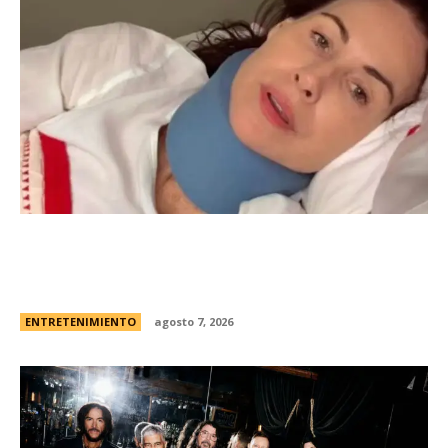
Minnie Driver, ex de Matt Damon, contÃ³ que
sobreviviÃ³ a un grave accidente de autos:
“Estoy muy agradecida de estar viva”
ENTRETENIMIENTO
agosto 7, 2026