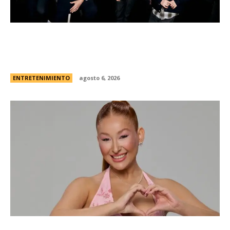
Foo Fighters vuelve a la Argentina: dÃ³nde se
presentarÃ¡ la banda, cÃ³mo y cuÃ¡ndo comprar
las entradas
ENTRETENIMIENTO
agosto 6, 2026