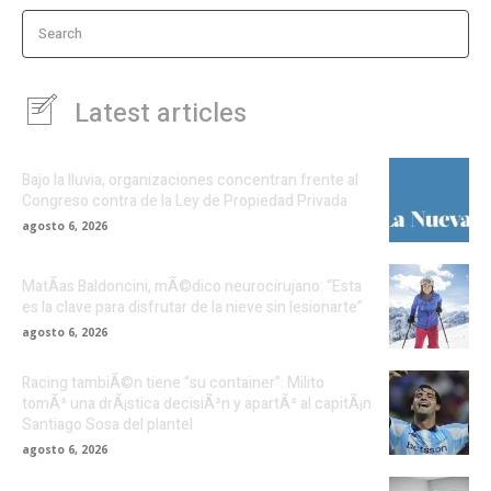
Search
Latest articles
Bajo la lluvia, organizaciones concentran frente al
Congreso contra de la Ley de Propiedad Privada
agosto 6, 2026
MatÃ­as Baldoncini, mÃ©dico neurocirujano: “Esta
es la clave para disfrutar de la nieve sin lesionarte”
agosto 6, 2026
Racing tambiÃ©n tiene “su container”: Milito
tomÃ³ una drÃ¡stica decisiÃ³n y apartÃ³ al capitÃ¡n
Santiago Sosa del plantel
agosto 6, 2026