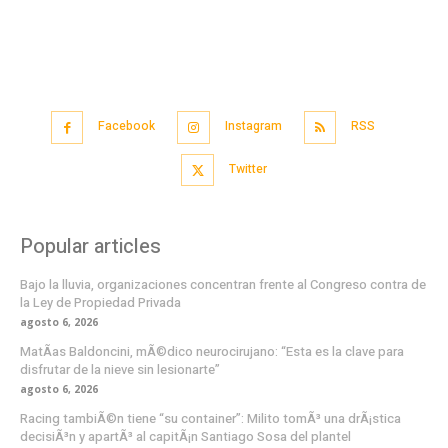
Facebook
Instagram
RSS
Twitter
Popular articles
Bajo la lluvia, organizaciones concentran frente al Congreso contra de
la Ley de Propiedad Privada
agosto 6, 2026
MatÃ­as Baldoncini, mÃ©dico neurocirujano: “Esta es la clave para
disfrutar de la nieve sin lesionarte”
agosto 6, 2026
Racing tambiÃ©n tiene “su container”: Milito tomÃ³ una drÃ¡stica
decisiÃ³n y apartÃ³ al capitÃ¡n Santiago Sosa del plantel