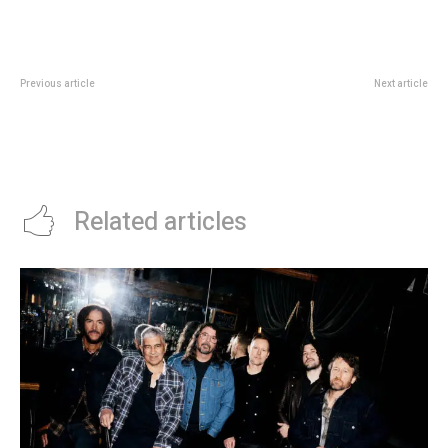
Previous article
Next article
QuiÃ©n es David Corenswet, el
Airbag iniciÃ³ su maratÃ³n de
actor desconocido que serÃ¡ el
tres VÃ©lez seguidos: todos los
nuevo Superman dirigido por
detalles del espectacular debut
James Gunn
Related articles