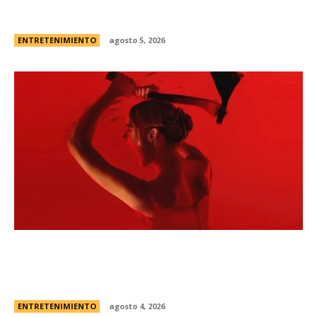
Campanita, flamante eliminada de Gran
Hermano Â¿es o se hace?
ENTRETENIMIENTO
agosto 5, 2026
Todo sobre “Monstruo: La historia de Lizzie
Borden” | El caso real, fecha de estreno en
Netflix y el primer vistazo a la nueva...
ENTRETENIMIENTO
agosto 4, 2026