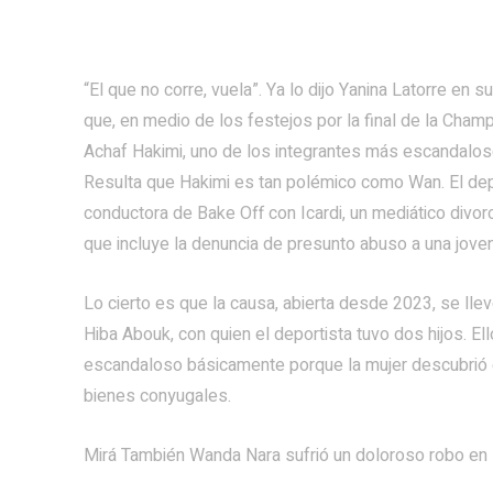
“El que no corre, vuela”. Ya lo dijo Yanina Latorre en 
que, en medio de los festejos por la final de la Ch
Achaf Hakimi, uno de los integrantes más escandalo
Resulta que Hakimi es tan polémico como Wan. El deport
conductora de Bake Off con Icardi, un mediático div
que incluye la denuncia de presunto abuso a una jove
Lo cierto es que la causa, abierta desde 2023, se lle
Hiba Abouk, con quien el deportista tuvo dos hijos. E
escandaloso básicamente porque la mujer descubrió en 
bienes conyugales.
Mirá También Wanda Nara sufrió un doloroso robo en It