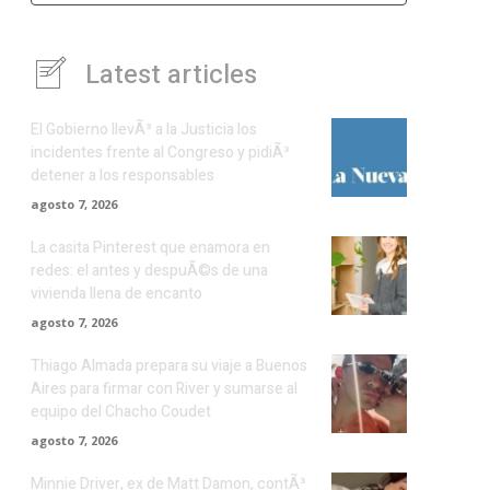
Latest articles
El Gobierno llevÃ³ a la Justicia los
incidentes frente al Congreso y pidiÃ³
detener a los responsables
agosto 7, 2026
La casita Pinterest que enamora en
redes: el antes y despuÃ©s de una
vivienda llena de encanto
agosto 7, 2026
Thiago Almada prepara su viaje a Buenos
Aires para firmar con River y sumarse al
equipo del Chacho Coudet
agosto 7, 2026
Minnie Driver, ex de Matt Damon, contÃ³