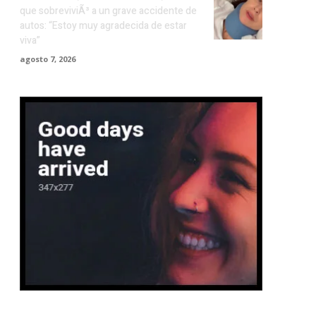
que sobreviviÃ³ a un grave accidente de
autos: “Estoy muy agradecida de estar
viva”
agosto 7, 2026