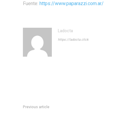
Fuente:
https://www.paparazzi.com.ar/
Ladocta
https://ladocta.click
Previous article
Myrian Prunotto acompaÃ±Ã³ el lanzamiento del Ceris de la 
MarÃ­a