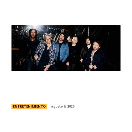
Foo Fighters vuelve a la Argentina:
dÃ³nde se presentarÃ¡ la banda, cÃ³mo y
cuÃ¡ndo comprar las entradas
ENTRETENIMIENTO
agosto 6, 2026