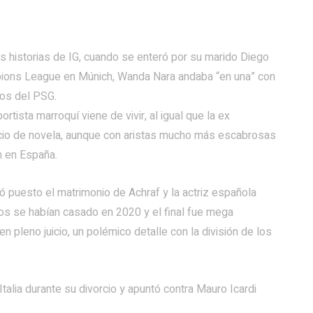
sus historias de IG, cuando se enteró por su marido Diego
ampions League en Múnich, Wanda Nara andaba “en una” con
sos del PSG.
ista marroquí viene de vivir, al igual que la ex
orcio de novela, aunque con aristas mucho más escabrosas
n en España.
vó puesto el matrimonio de Achraf y la actriz española
llos se habían casado en 2020 y el final fue mega
pleno juicio, un polémico detalle con la división de los
alia durante su divorcio y apuntó contra Mauro Icardi