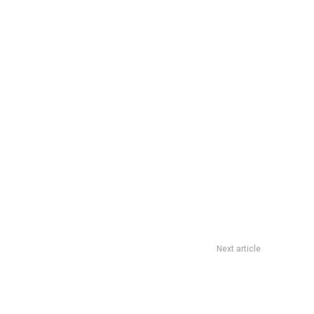
Next article
os en Ferro: cuÃ¡ndo es el show y dÃ³nde comprar entradas