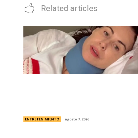
Related articles
Minnie Driver, ex de Matt Damon, contÃ³
que sobreviviÃ³ a un grave accidente de
autos: “Estoy muy agradecida de estar
viva”
ENTRETENIMIENTO
agosto 7, 2026