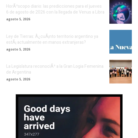
HorÃ³scopo diario: las predicciones para el jueves
6 de agosto de 2026 con la llegada de Venus a Libra
agosto 5, 2026
Ley de Tierras: Â¿cuÃ¡nto territorio argentino ya
estÃ¡ actualmente en manos extranjeras?
agosto 5, 2026
La Legislatura reconociÃ³ a la Gran Logia Femenina
de Argentina
agosto 5, 2026