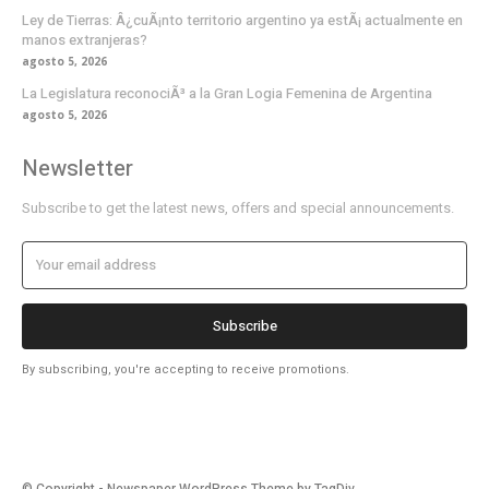
Ley de Tierras: Â¿cuÃ¡nto territorio argentino ya estÃ¡ actualmente en
manos extranjeras?
agosto 5, 2026
La Legislatura reconociÃ³ a la Gran Logia Femenina de Argentina
agosto 5, 2026
Newsletter
Subscribe to get the latest news, offers and special announcements.
Subscribe
By subscribing, you're accepting to receive promotions.