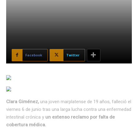
Facebook
Twitter
Clara Giménez,
una joven marplatense de 19 años, falleció el
viernes 6 de junio tras una larga lucha contra una enfermedad
intestinal crónica y
un extenso reclamo por falta de
cobertura médica.