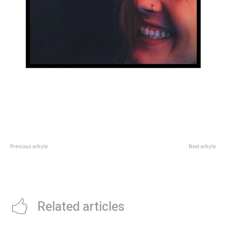
Previous article
Next article
Paro de AerolÃ­neas Argentinas:
Rumbo al mundial, los grupos de
quÃ© pasarÃ¡ este martes con
hip-hop Maxtreme y Prototype
los vuelos en BahÃ­a Blanca
pasaron por la Legislatura
Related articles