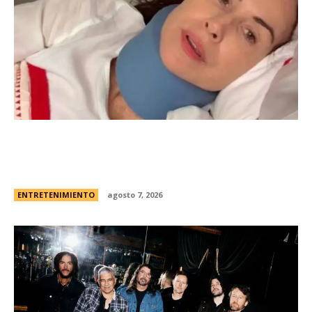
Minnie Driver, ex de Matt Damon, contÃ³ que
sobreviviÃ³ a un grave accidente de autos:
“Estoy muy agradecida de estar viva”
ENTRETENIMIENTO
agosto 7, 2026