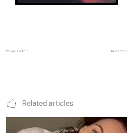
Previous article
Next article
Legisladores cordobeses
La autocrÃ­tica de Colapinto tras
participaron en la Cumbre de
el fortÃ­simo accidente en Imola
Naciones por la Paz y la
en su vuelta a la FÃ³rmula 1: “Fue
ReconciliaciÃ³n
un pequeÃ±o error pero los lÃ­
mites se buscan en la
clasificaciÃ³n”
Related articles