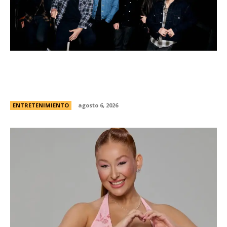
Foo Fighters vuelve a la Argentina: dÃ³nde se
presentarÃ¡ la banda, cÃ³mo y cuÃ¡ndo comprar
las entradas
ENTRETENIMIENTO
agosto 6, 2026