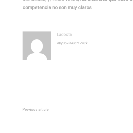
competencia no son muy claros
.
Ladocta
https://ladocta.click
Previous article
La guerra de Oriana y Gabriela Sabatini: así están hoy