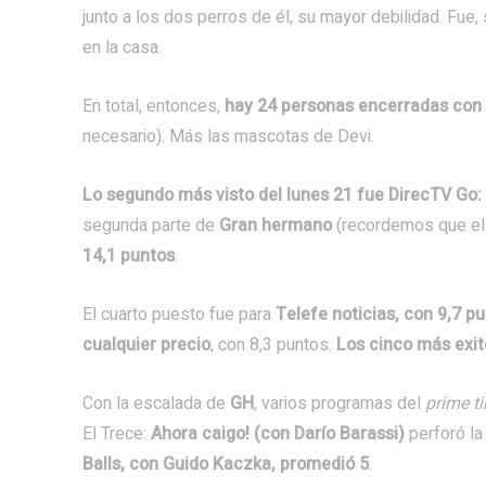
junto a los dos perros de él, su mayor debilidad. Fue
en la casa.
En total, entonces,
hay 24 personas encerradas con 
necesario). Más las mascotas de Devi.
Lo segundo más visto del lunes 21 fue DirecTV Go:
segunda parte de
Gran hermano
(recordemos que el ca
14,1 puntos
.
El cuarto puesto fue para
Telefe noticias, con 9,7 p
cualquier precio
, con 8,3 puntos.
Los cinco más exi
Con la escalada de
GH
, varios programas del
prime t
El Trece:
Ahora caigo! (con Darío Barassi)
perforó la
Balls, con Guido Kaczka, promedió 5
.