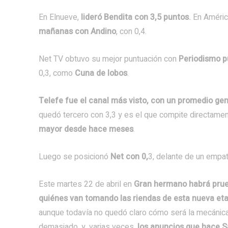
En Elnueve,
lideró Bendita con 3,5 puntos
.
En Améric
mañanas con Andino
, con 0,4.
Net TV obtuvo su mejor puntuación con
Periodismo p
0,3, como
Cuna de lobos
.
Telefe fue el canal más visto, con un promedio gen
quedó tercero con 3,3 y es el que compite directamen
mayor desde hace meses
.
Luego se posicionó
Net con 0,
3, delante de un empat
Este martes 22 de abril en
Gran hermano habrá prueb
quiénes van tomando las riendas de esta nueva et
aunque todavía no quedó claro cómo será la mecánica 
demasiado, y, varias veces,
los anuncios que hace S