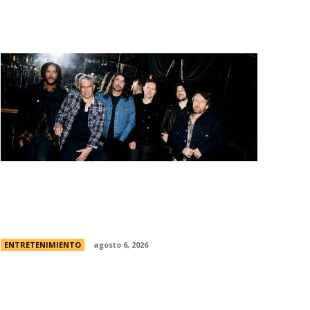
Foo Fighters vuelve a la Argentina:
dÃ³nde se presentarÃ¡ la banda, cÃ³mo y
cuÃ¡ndo comprar las entradas
ENTRETENIMIENTO
agosto 6, 2026