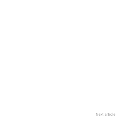
Next article
Ideas econÃ³micas para renovar un PH