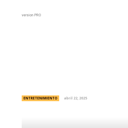
Black
Home
version PRO
Rating del lunes: ent
doce familiares, dos p
pantalla
abril 22, 2025
ENTRETENIMIENTO