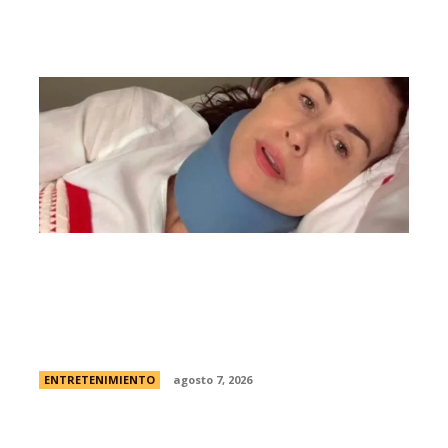
Minnie Driver, ex de Matt Damon, contÃ³
que sobreviviÃ³ a un grave accidente de
autos: “Estoy muy agradecida de estar
viva”
ENTRETENIMIENTO
agosto 7, 2026