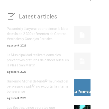
Latest articles
Passerini y Llaryora reconocieron la labor
de más de 2.300 referentes de Centros
Vecinales y Consejos Barriales
agosto 9, 2026
La Municipalidad realizará controles
preventivos gratuitos de cáncer bucal en
la Plaza San Martín
agosto 9, 2026
Guillermo Michel defendiÃ³ la unidad del
peronismo y pidiÃ³ no exportar la interna
bonaerense
agosto 8, 2026
Los Beatles: cinco secretos que