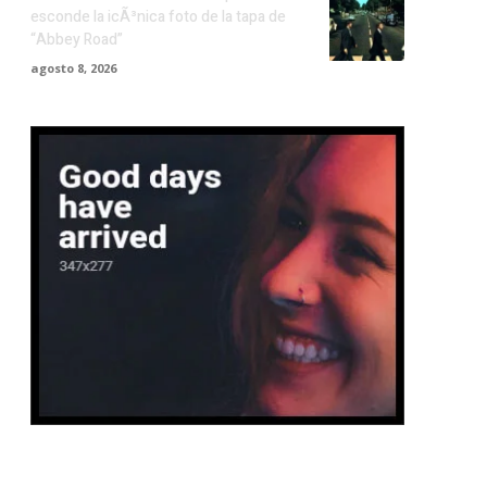
esconde la icÃ³nica foto de la tapa de
“Abbey Road”
agosto 8, 2026