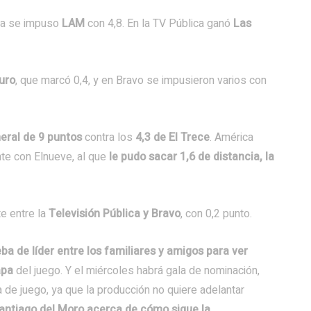
a se impuso
LAM
con 4,8. En la TV Pública ganó
Las
uro
, que marcó 0,4, y en Bravo se impusieron varios con
eral de 9 puntos
contra los
4,3 de El Trece
. América
te con Elnueve, al que
le pudo sacar 1,6 de distancia, la
e entre la
Televisión Pública y Bravo
, con 0,2 punto.
a de líder entre los familiares y amigos para ver
apa
del juego. Y el miércoles habrá gala de nominación,
de juego, ya que la producción no quiere adelantar
antiago del Moro acerca de cómo sigue la