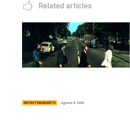
Related articles
Los Beatles: cinco secretos que
esconde la icÃ³nica foto de la tapa de
“Abbey Road”
ENTRETENIMIENTO
agosto 8, 2026