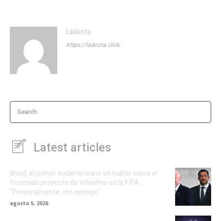
Ladocta
https://ladocta.click
Search
Latest articles
Brasil, el primer sudamericano en hablar sobre el
frustrado proyecto de Infantino en la FIFA:
“Personalmente, me opongo”
agosto 5, 2026