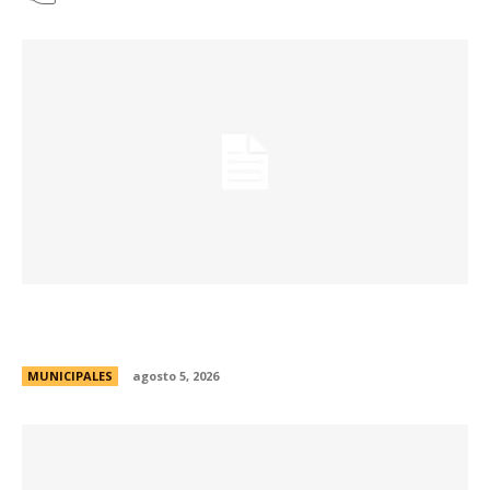
Córdoba instala sensores para monitorear la
calidad del aire en escuelas municipales
MUNICIPALES
agosto 5, 2026