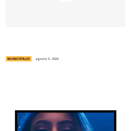
La Municipalidad abre una nueva convocatoria
para el Programa de Incubación de
Emprendimientos y PyMEs
MUNICIPALES
agosto 5, 2026