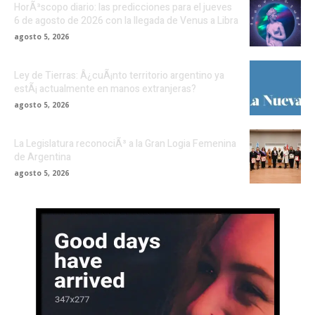
HorÃ³scopo diario: las predicciones para el jueves
6 de agosto de 2026 con la llegada de Venus a Libra
agosto 5, 2026
Ley de Tierras: Â¿cuÃ¡nto territorio argentino ya
estÃ¡ actualmente en manos extranjeras?
agosto 5, 2026
La Legislatura reconociÃ³ a la Gran Logia Femenina
de Argentina
agosto 5, 2026