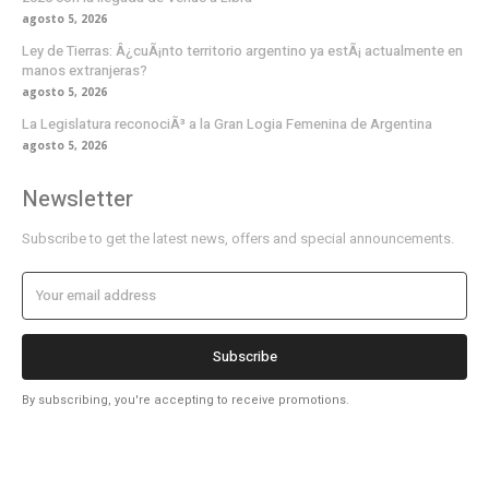
agosto 5, 2026
Ley de Tierras: Â¿cuÃ¡nto territorio argentino ya estÃ¡ actualmente en
manos extranjeras?
agosto 5, 2026
La Legislatura reconociÃ³ a la Gran Logia Femenina de Argentina
agosto 5, 2026
Newsletter
Subscribe to get the latest news, offers and special announcements.
Subscribe
By subscribing, you're accepting to receive promotions.