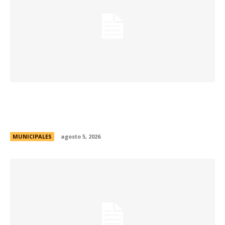
Passerini supervisó el avance de la obra de
pavimentación de calle Agustín Piaggio en
barrio Quintas de Italia
MUNICIPALES
agosto 5, 2026