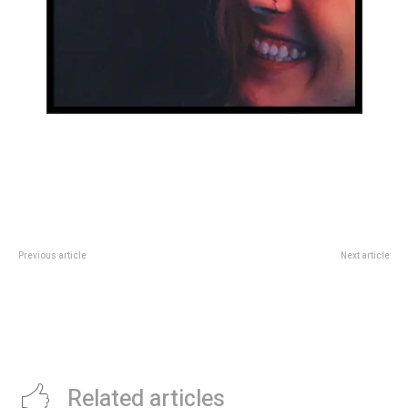
Previous article
Next article
Kicillof relanza su espacio para
En su despedida de la Argentina,
enfrentar a Milei y disputar poder
JosÃ© Carreras se mostrÃ³
en el peronismo
parco y muy profesional ante un
Movistar Arena cÃ¡lido y
colmado
Related articles