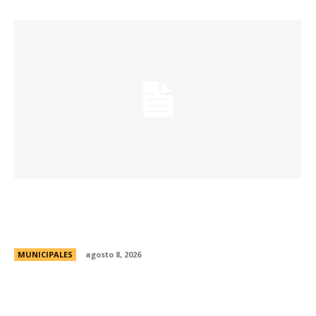
La Universidad de Milán-Bicocca conoce el
modelo educativo de Córdoba para impulsar
prácticas e investigaciones conjuntas
MUNICIPALES
agosto 8, 2026