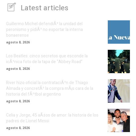
Latest articles
Guillermo Michel defendiÃ³ la unidad del
peronismo y pidiÃ³ no exportar la interna
bonaerense
agosto 8, 2026
Los Beatles: cinco secretos que esconde la
icÃ³nica foto de la tapa de “Abbey Road”
agosto 8, 2026
River hizo oficial la contrataciÃ³n de Thiago
Almada y concretÃ³ la compra mÃ¡s cara de la
historia del fÃºtbol argentino
agosto 8, 2026
Celia y Jorge, 45 aÃ±os de amor: la historia de los
padres de Lionel Messi
agosto 8, 2026