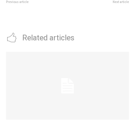
Previous article
Next article
Ángel de Brito anunció el
Prunotto celebrÃ³ en Villa
despido de una famosa
Dolores la vigencia del Festival
panelista: de quién se trata
Nacional de la Papa
Related articles
Eventos masivos: estas son las zonas