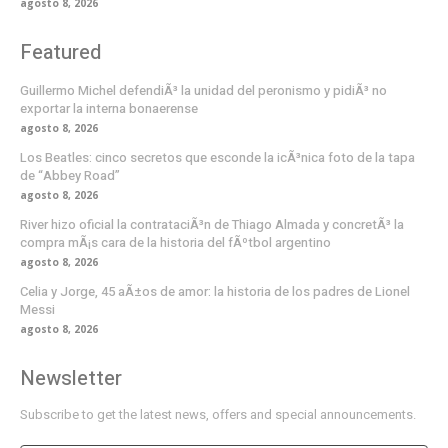
agosto 8, 2026
Featured
Guillermo Michel defendiÃ³ la unidad del peronismo y pidiÃ³ no
exportar la interna bonaerense
agosto 8, 2026
Los Beatles: cinco secretos que esconde la icÃ³nica foto de la tapa
de “Abbey Road”
agosto 8, 2026
River hizo oficial la contrataciÃ³n de Thiago Almada y concretÃ³ la
compra mÃ¡s cara de la historia del fÃºtbol argentino
agosto 8, 2026
Celia y Jorge, 45 aÃ±os de amor: la historia de los padres de Lionel
Messi
agosto 8, 2026
Newsletter
Subscribe to get the latest news, offers and special announcements.