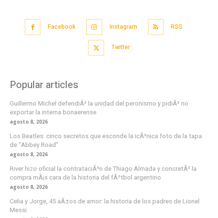
Facebook
Instagram
RSS
Twitter
Popular articles
Guillermo Michel defendiÃ³ la unidad del peronismo y pidiÃ³ no
exportar la interna bonaerense
agosto 8, 2026
Los Beatles: cinco secretos que esconde la icÃ³nica foto de la tapa
de “Abbey Road”
agosto 8, 2026
River hizo oficial la contrataciÃ³n de Thiago Almada y concretÃ³ la
compra mÃ¡s cara de la historia del fÃºtbol argentino
agosto 8, 2026
Celia y Jorge, 45 aÃ±os de amor: la historia de los padres de Lionel
Messi