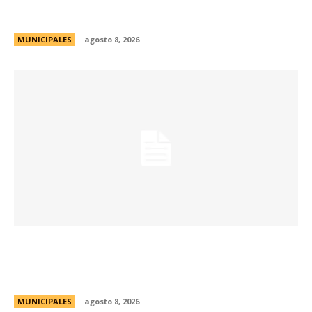
habilitadas de estacionamiento controlado
durante el fin de semana
MUNICIPALES
agosto 8, 2026
Passerini lanzó Córdoba Open Challenge, la
convocatoria que invita a estudiantes
universitarios a resolver desafíos de la ciudad
MUNICIPALES
agosto 8, 2026