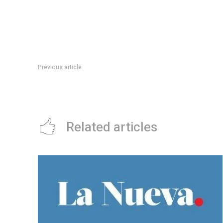
Previous article
DÃ­a de los Inocentes: por quÃ© se celebra el 28 de dicie
hacer
Related articles