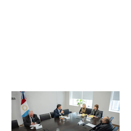
mbre y las bromas que podÃ©s
Bad Bunny sorprendiÃ³ co