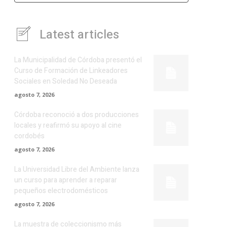
Latest articles
La Municipalidad de Córdoba presentó el
Curso de Formación de Linkeadores
Sociales en Soledad No Deseada
agosto 7, 2026
Córdoba reconoció a dos producciones
locales y reafirmó su apoyo al cine
cordobés
agosto 7, 2026
La Universidad Libre del Ambiente lanza
un curso para aprender a reparar
pequeños electrodomésticos
agosto 7, 2026
La muestra de coleccionismo más