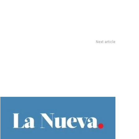
Next article
n el anuncio de un nuevo disco: cuÃ¡ndo sale y cÃ³mo es el
teaser que subiÃ³ a sus redes