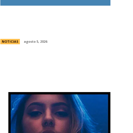
Ley de Tierras: Â¿cuÃ¡nto territorio
argentino ya estÃ¡ actualmente en
manos extranjeras?
NOTICIAS
agosto 5, 2026