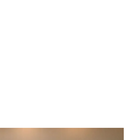
Horoscopo
Deportes
Entretenimiento
Munic
o Allende por acreditar
nales en calidad de