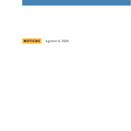
Bajo la lluvia, organizaciones concentran
frente al Congreso contra de la Ley de
Propiedad Privada
NOTICIAS
agosto 6, 2026