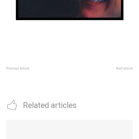
Previous article
Next article
La Legislatura avalÃ³ la creaciÃ³n
Pampita reveló qué es lo único
de la Universidad Cooperativa y
que no acepta de un hombre:
Mutual Argentina
“¡Olvidate!”
Related articles