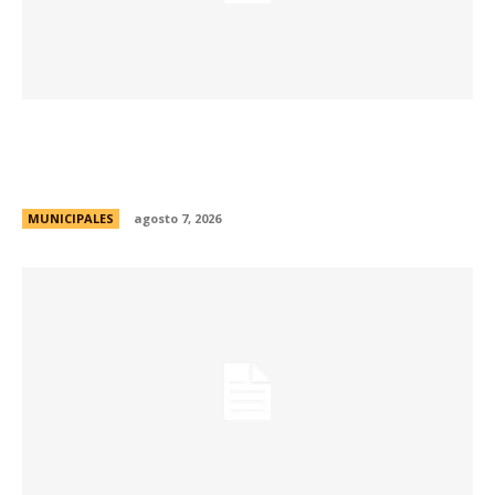
La muestra de coleccionismo más grande del
país celebra su 33° edición en la ciudad de
Córdoba
MUNICIPALES
agosto 7, 2026