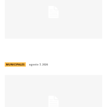
La Municipalidad de Córdoba presentó el Curso
de Formación de Linkeadores Sociales en
Soledad No Deseada
MUNICIPALES
agosto 7, 2026