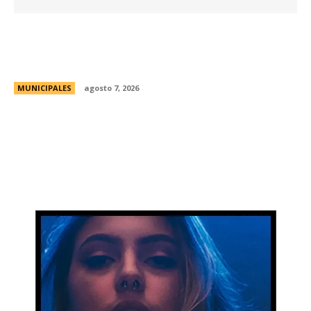
La Universidad Libre del Ambiente lanza un
curso para aprender a reparar pequeños
electrodomésticos
MUNICIPALES
agosto 7, 2026