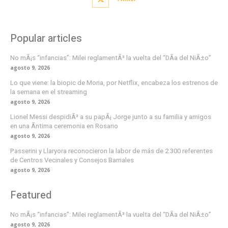
Popular articles
No mÃ¡s “infancias”: Milei reglamentÃ³ la vuelta del “DÃ­a del NiÃ±o”
agosto 9, 2026
Lo que viene: la biopic de Moria, por Netflix, encabeza los estrenos de
la semana en el streaming
agosto 9, 2026
Lionel Messi despidiÃ³ a su papÃ¡ Jorge junto a su familia y amigos
en una Ã­ntima ceremonia en Rosario
agosto 9, 2026
Passerini y Llaryora reconocieron la labor de más de 2.300 referentes
de Centros Vecinales y Consejos Barriales
agosto 9, 2026
Featured
No mÃ¡s “infancias”: Milei reglamentÃ³ la vuelta del “DÃ­a del NiÃ±o”
agosto 9, 2026