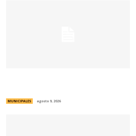
Passerini y Llaryora reconocieron la labor de
más de 2.300 referentes de Centros Vecinales
y Consejos Barriales
MUNICIPALES
agosto 9, 2026