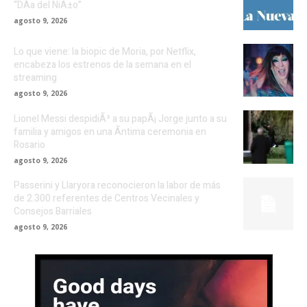
“DÃ­a del NiÃ±o”
agosto 9, 2026
Lo que viene: la biopic de Moria, por Netflix,
encabeza los estrenos de la semana en el
streaming
agosto 9, 2026
Lionel Messi despidiÃ³ a su papÃ¡ Jorge junto a su
familia y amigos en una Ã­ntima ceremonia en
Rosario
agosto 9, 2026
Passerini y Llaryora reconocieron la labor de más
de 2.300 referentes de Centros Vecinales y
Consejos Barriales
agosto 9, 2026