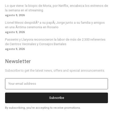
Lo que viene: la biopic de Moria, por Netflix, encabeza los estrenos de
la semana en el streaming
agosto 9, 2026
Lionel Messi despidiÃ³ a su papÃ¡ Jorge junto a su familia y amigos
en una Ã­ntima ceremonia en Rosario
agosto 9, 2026
Passerini y Llaryora reconocieron la labor de más de 2.300 referentes
de Centros Vecinales y Consejos Barriales
agosto 9, 2026
Newsletter
Subscribe to get the latest news, offers and special announcements.
Subscribe
By subscribing, you're accepting to receive promotions.