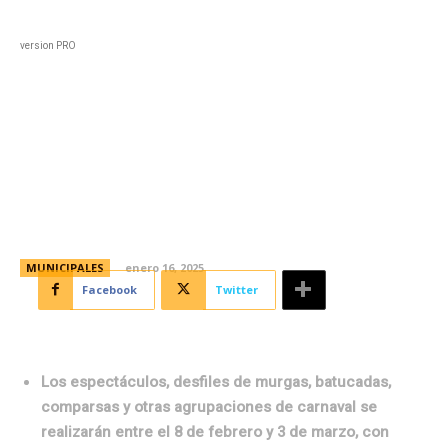
Black
Home
Horoscopo
Deportes
Entreten
version PRO
Se conocieron los 23 proyectos
seleccionados para los Festejos
Comunitarios de Carnaval 2025
MUNICIPALES
enero 16, 2025
Facebook
Twitter
Los espectáculos, desfiles de murgas, batucadas,
comparsas y otras agrupaciones de carnaval se
realizarán entre el 8 de febrero y 3 de marzo, con