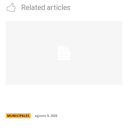
Related articles
La Municipalidad realizará controles
preventivos gratuitos de cáncer bucal en la
Plaza San Martín
MUNICIPALES
agosto 9, 2026