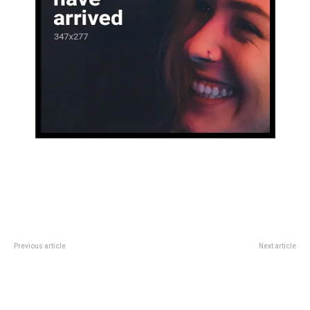
Previous article
Next article
“El Verano en tu Poli” llega este
Prunotto entregÃ³ fuentes
jueves al Polideportivo Social IPV
alternativas para
Argüello
electrodependientes en Arroyito