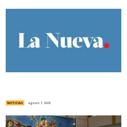
El Gobierno llevÃ³ a la Justicia los incidentes
frente al Congreso y pidiÃ³ detener a los
responsables
NOTICIAS
agosto 7, 2026