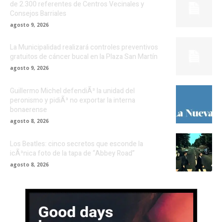
de 2.300 referentes de Centros Vecinales y
Consejos Barriales
agosto 9, 2026
La Municipalidad realizará controles preventivos
gratuitos de cáncer bucal en la Plaza San Martín
agosto 9, 2026
Guillermo Michel defendiÃ³ la unidad del
peronismo y pidiÃ³ no exportar la interna
bonaerense
agosto 8, 2026
Los Beatles: cinco secretos que esconde la
icÃ³nica foto de la tapa de “Abbey Road”
agosto 8, 2026