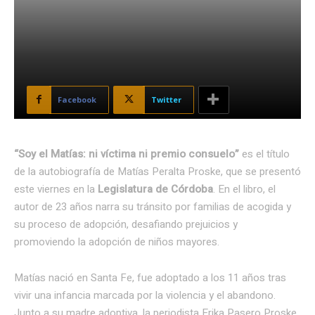
Facebook
Twitter
“Soy el Matías: ni víctima ni premio consuelo”
es el título
de la autobiografía de Matías Peralta Proske, que se presentó
este viernes en la
Legislatura de Córdoba
. En el libro, el
autor de 23 años narra su tránsito por familias de acogida y
su proceso de adopción, desafiando prejuicios y
promoviendo la adopción de niños mayores.
Matías nació en Santa Fe, fue adoptado a los 11 años tras
vivir una infancia marcada por la violencia y el abandono.
Junto a su madre adoptiva, la periodista Erika Pasero Proske,