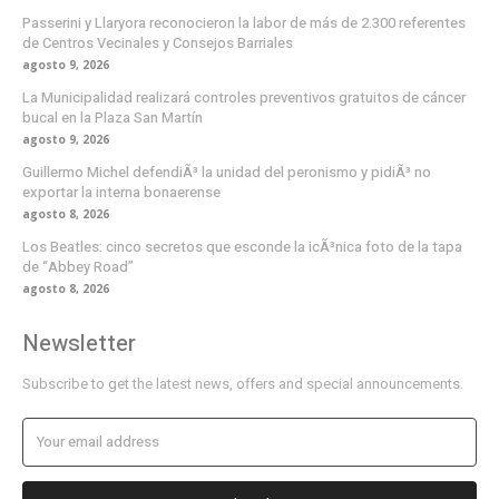
Passerini y Llaryora reconocieron la labor de más de 2.300 referentes
de Centros Vecinales y Consejos Barriales
agosto 9, 2026
La Municipalidad realizará controles preventivos gratuitos de cáncer
bucal en la Plaza San Martín
agosto 9, 2026
Guillermo Michel defendiÃ³ la unidad del peronismo y pidiÃ³ no
exportar la interna bonaerense
agosto 8, 2026
Los Beatles: cinco secretos que esconde la icÃ³nica foto de la tapa
de “Abbey Road”
agosto 8, 2026
Newsletter
Subscribe to get the latest news, offers and special announcements.