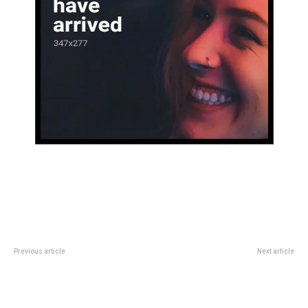
Previous article
Next article
Guns N’ Roses en Argentina
Â¿Las personalidades
2025: cÃ³mo comprar entradas,
narcisistas siempre hacen
precios y fecha del show en
daÃ±o?: esto responde la
HuracÃ¡n
psicologÃ­a