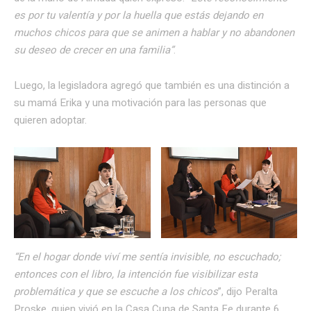
es por tu valentía y por la huella que estás dejando en
muchos chicos para que se animen a hablar y no abandonen
su deseo de crecer en una familia”
.
Luego, la legisladora agregó que también es una distinción a
su mamá Erika y una motivación para las personas que
quieren adoptar.
“En el hogar donde viví me sentía invisible, no escuchado;
entonces con el libro, la intención fue visibilizar esta
problemática y que se escuche a los chicos
”, dijo Peralta
Proske, quien vivió en la Casa Cuna de Santa Fe durante 6