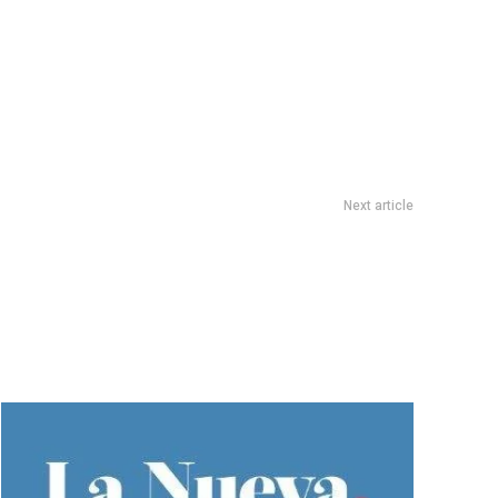
Next article
previa de Argentina vs. Brasil por las Eliminatorias: “Vamos a
darle una paliza, adentro y afuera…”