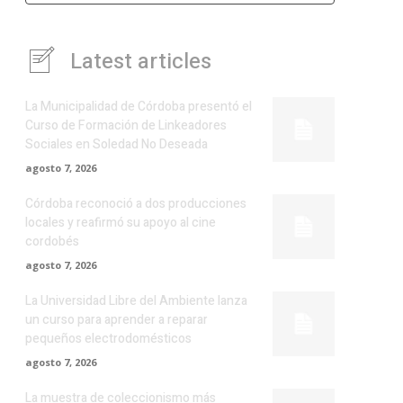
Latest articles
La Municipalidad de Córdoba presentó el
Curso de Formación de Linkeadores
Sociales en Soledad No Deseada
agosto 7, 2026
Córdoba reconoció a dos producciones
locales y reafirmó su apoyo al cine
cordobés
agosto 7, 2026
La Universidad Libre del Ambiente lanza
un curso para aprender a reparar
pequeños electrodomésticos
agosto 7, 2026
La muestra de coleccionismo más