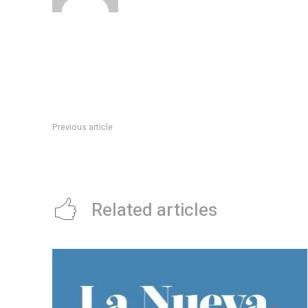
Previous article
Teatro independiente: quÃ© obras no hay que perderse
Related articles