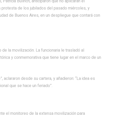
Patricia Bullrich, anticiparon que no aplicarán el
ma protesta de los jubilados del pasado miércoles, y
Ciudad de Buenos Aires, en un despliegue que contará con
de la movilización. La funcionaria le trasladó al
stórica y conmemorativa que tiene lugar en el marco de un
, aclararon desde su cartera, y añadieron: “La idea es
cional que se hace un feriado”.
nte el monitoreo de la extensa movilización para