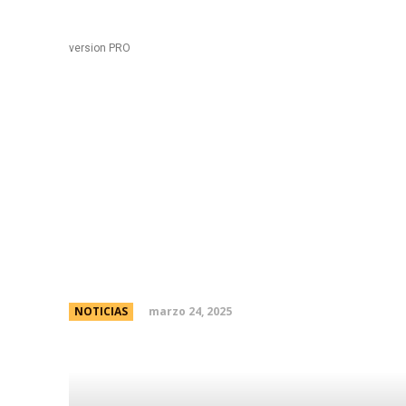
Black
Home
version PRO
Sin protocolo antipiqu
operativo por el DÃ­a 
y la Justicia
marzo 24, 2025
NOTICIAS