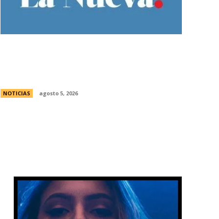
Ley de Tierras: Â¿cuÃ¡nto territorio
argentino ya estÃ¡ actualmente en
manos extranjeras?
NOTICIAS
agosto 5, 2026