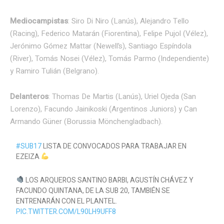
Mediocampistas
: Siro Di Niro (Lanús), Alejandro Tello
(Racing), Federico Matarán (Fiorentina), Felipe Pujol (Vélez),
Jerónimo Gómez Mattar (Newell’s), Santiago Espíndola
(River), Tomás Nosei (Vélez), Tomás Parmo (Independiente)
y Ramiro Tulián (Belgrano).
Delanteros
: Thomas De Martis (Lanús), Uriel Ojeda (San
Lorenzo), Facundo Jainikoski (Argentinos Juniors) y Can
Armando Güner (Borussia Mönchengladbach).
#SUB17
LISTA DE CONVOCADOS PARA TRABAJAR EN
EZEIZA
LOS ARQUEROS SANTINO BARBI, AGUSTÍN CHÁVEZ Y
FACUNDO QUINTANA, DE LA SUB 20, TAMBIÉN SE
ENTRENARÁN CON EL PLANTEL.
PIC.TWITTER.COM/L90LH9UFF8