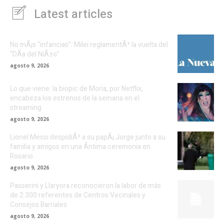
Latest articles
No mÃ¡s “infancias”: Milei reglamentÃ³ la vuelta del
“DÃ­a del NiÃ±o”
agosto 9, 2026
Lo que viene: la biopic de Moria, por Netflix,
encabeza los estrenos de la semana en el
streaming
agosto 9, 2026
Lionel Messi despidiÃ³ a su papÃ¡ Jorge junto a su
familia y amigos en una Ã­ntima ceremonia en
Rosario
agosto 9, 2026
Passerini y Llaryora reconocieron la labor de más
de 2.300 referentes de Centros Vecinales y
Consejos Barriales
agosto 9, 2026