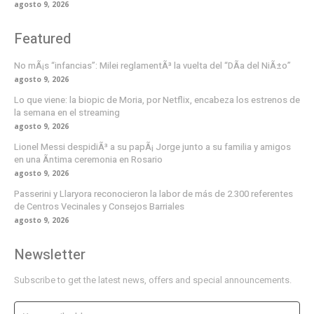
agosto 9, 2026
Featured
No mÃ¡s “infancias”: Milei reglamentÃ³ la vuelta del “DÃ­a del NiÃ±o”
agosto 9, 2026
Lo que viene: la biopic de Moria, por Netflix, encabeza los estrenos de
la semana en el streaming
agosto 9, 2026
Lionel Messi despidiÃ³ a su papÃ¡ Jorge junto a su familia y amigos
en una Ã­ntima ceremonia en Rosario
agosto 9, 2026
Passerini y Llaryora reconocieron la labor de más de 2.300 referentes
de Centros Vecinales y Consejos Barriales
agosto 9, 2026
Newsletter
Subscribe to get the latest news, offers and special announcements.