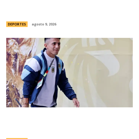
su familia y amigos en una Ã­ntima ceremonia en
Rosario
DEPORTES
agosto 9, 2026
River hizo oficial la contrataciÃ³n de Thiago
Almada y concretÃ³ la compra mÃ¡s cara de la
historia del fÃºtbol argentino