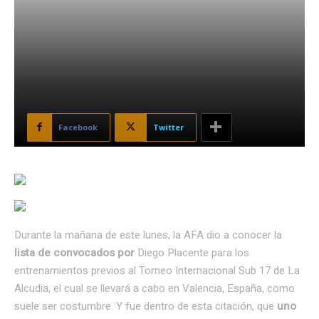
Facebook
Twitter
Durante la mañana de este lunes, la AFA dio a conocer la
lista de convocados por
Diego Placente para los
entrenamientos previos al Torneo Internacional Sub 17 de La
Alcudia, el cual se llevará a cabo en Valencia, España, como
suele ser costumbre. Y fue dentro de esta citación, que
uno