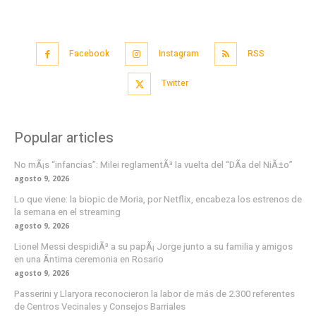
Facebook
Instagram
RSS
Twitter
Popular articles
No mÃ¡s “infancias”: Milei reglamentÃ³ la vuelta del “DÃ­a del NiÃ±o”
agosto 9, 2026
Lo que viene: la biopic de Moria, por Netflix, encabeza los estrenos de
la semana en el streaming
agosto 9, 2026
Lionel Messi despidiÃ³ a su papÃ¡ Jorge junto a su familia y amigos
en una Ã­ntima ceremonia en Rosario
agosto 9, 2026
Passerini y Llaryora reconocieron la labor de más de 2.300 referentes
de Centros Vecinales y Consejos Barriales