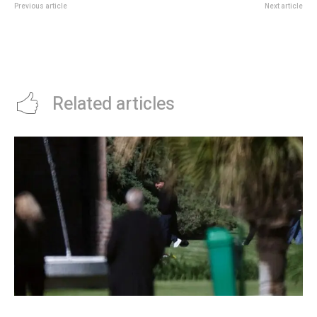
Previous article
Next article
HorÃ³scopo diario: las
El Gobierno anunciÃ³ el cierre de
predicciones para el martes 8 de
Vialidad: âLa corrupciÃ³n en la
julio de 2025 en amor, dinero y
obra pÃºblica tiene su acta de
salud
defunciÃ³nâ
Related articles
Lionel Messi despidiÃ³ a su papÃ¡ Jorge junto a