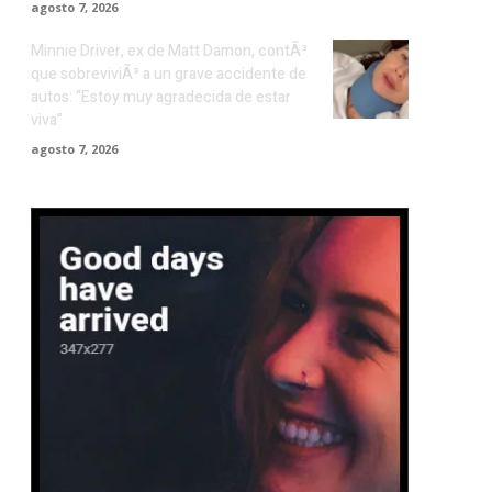
agosto 7, 2026
Minnie Driver, ex de Matt Damon, contÃ³
que sobreviviÃ³ a un grave accidente de
autos: “Estoy muy agradecida de estar
viva”
agosto 7, 2026