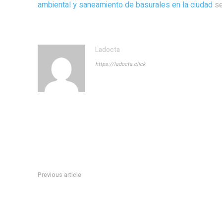
ambiental y saneamiento de basurales en la ciudad
se
Ladocta
https://ladocta.click
Previous article
Marcos Rojo debutÃ³ en Racing en la derrota frente a PeÃ±ar
hinchas: “Hay que darlo vuelta”