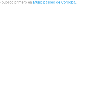
 publicó primero en
Municipalidad de Córdoba.
.
ol y le dejÃ³ un mensaje a los
Taylor Swift debuta en el p