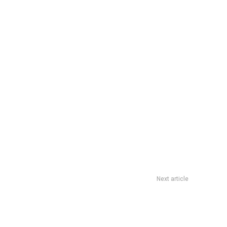
Next article
odcast de Travis Kelce y podrÃ­a dar pistas de su nuevo disco