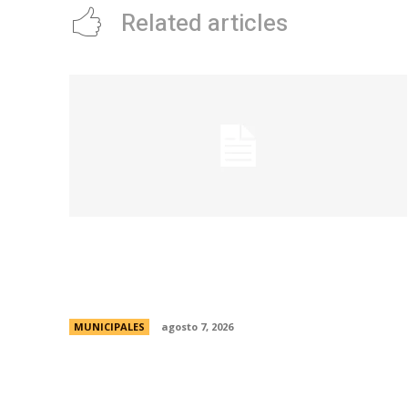
Related articles
La Municipalidad de Córdoba presentó el
Curso de Formación de Linkeadores
Sociales en Soledad No Deseada
MUNICIPALES
agosto 7, 2026