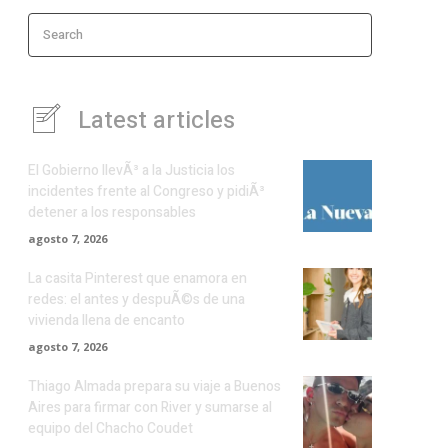
Search
Latest articles
El Gobierno llevÃ³ a la Justicia los
incidentes frente al Congreso y pidiÃ³
detener a los responsables
agosto 7, 2026
La casita Pinterest que enamora en
redes: el antes y despuÃ©s de una
vivienda llena de encanto
agosto 7, 2026
Thiago Almada prepara su viaje a Buenos
Aires para firmar con River y sumarse al
equipo del Chacho Coudet