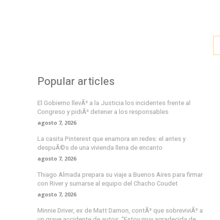
Popular articles
El Gobierno llevÃ³ a la Justicia los incidentes frente al
Congreso y pidiÃ³ detener a los responsables
agosto 7, 2026
La casita Pinterest que enamora en redes: el antes y
despuÃ©s de una vivienda llena de encanto
agosto 7, 2026
Thiago Almada prepara su viaje a Buenos Aires para firmar
con River y sumarse al equipo del Chacho Coudet
agosto 7, 2026
Minnie Driver, ex de Matt Damon, contÃ³ que sobreviviÃ³ a
un grave accidente de autos: “Estoy muy agradecida de