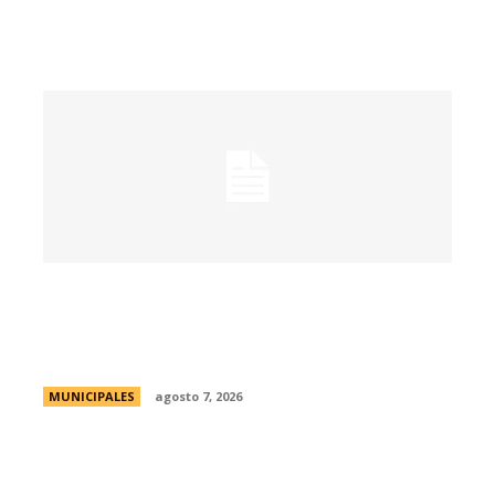
La muestra de coleccionismo más
grande del país celebra su 33° edición en
la ciudad de Córdoba
MUNICIPALES
agosto 7, 2026