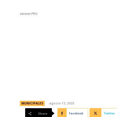
Black
Home
version PRO
Suben hasta 1000% las
ilegal de residuos y c
recuperación ambienta
basurales en la ciudad
agosto 13, 2025
MUNICIPALES
Facebook
Twitter
Share