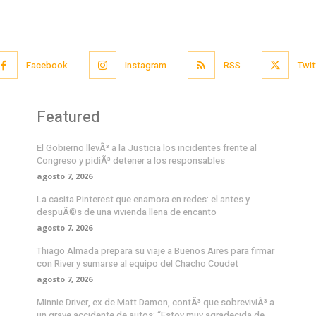
Facebook
Instagram
RSS
Twit
Featured
El Gobierno llevÃ³ a la Justicia los incidentes frente al
Congreso y pidiÃ³ detener a los responsables
agosto 7, 2026
La casita Pinterest que enamora en redes: el antes y
despuÃ©s de una vivienda llena de encanto
agosto 7, 2026
Thiago Almada prepara su viaje a Buenos Aires para firmar
con River y sumarse al equipo del Chacho Coudet
agosto 7, 2026
Minnie Driver, ex de Matt Damon, contÃ³ que sobreviviÃ³ a
un grave accidente de autos: “Estoy muy agradecida de