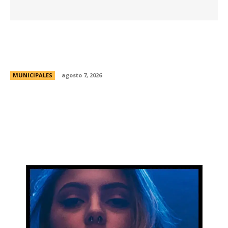
La Universidad Libre del Ambiente lanza un
curso para aprender a reparar pequeños
electrodomésticos
MUNICIPALES
agosto 7, 2026