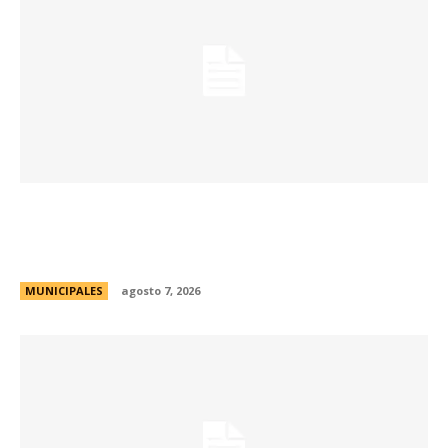
La Municipalidad de Córdoba presentó el Curso
de Formación de Linkeadores Sociales en
Soledad No Deseada
MUNICIPALES
agosto 7, 2026