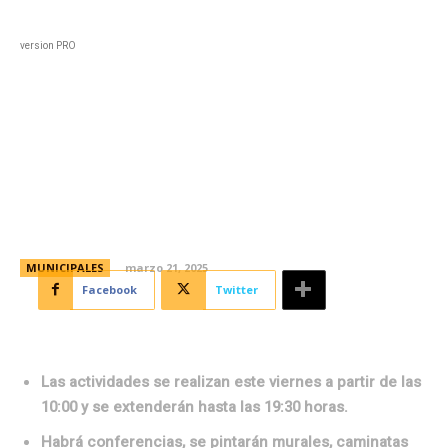
Black
Home
Horoscopo
Deportes
Entreten
version PRO
Talleres y arte para concientizar
sobre el uso del agua en el
marco del Día Mundial del Agua
MUNICIPALES
marzo 21, 2025
Facebook
Twitter
Las actividades se realizan este viernes a partir de las
10:00 y se extenderán hasta las 19:30 horas.
Habrá conferencias, se pintarán murales, caminatas