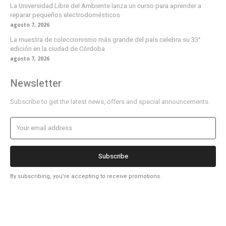
La Universidad Libre del Ambiente lanza un curso para aprender a
reparar pequeños electrodomésticos
agosto 7, 2026
La muestra de coleccionismo más grande del país celebra su 33°
edición en la ciudad de Córdoba
agosto 7, 2026
Newsletter
Subscribe to get the latest news, offers and special announcements.
Subscribe
By subscribing, you're accepting to receive promotions.