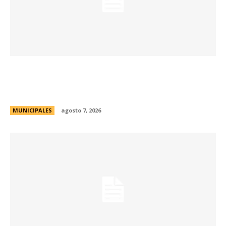
La muestra de coleccionismo más grande del
país celebra su 33° edición en la ciudad de
Córdoba
MUNICIPALES
agosto 7, 2026