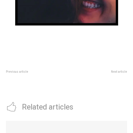
Previous article
Next article
La Legislatura reconociÃ³ al
Cementerio San Jerónimo: una
Rotary Internacional en su 120Â°
muestra que invita a recorrer el
aniversario
mundo
Related articles