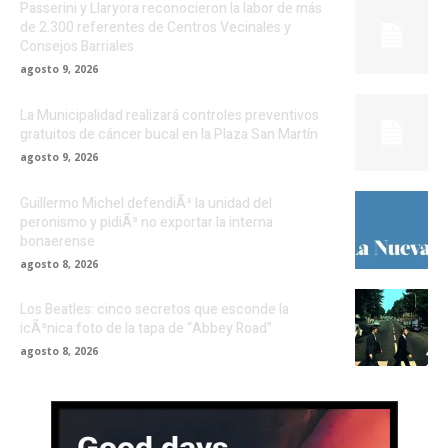
Passerini y Llaryora reconocieron la labor de más
de 2.300 referentes de Centros Vecinales y
Consejos Barriales
agosto 9, 2026
La Municipalidad realizará controles preventivos
gratuitos de cáncer bucal en la Plaza San Martín
agosto 9, 2026
Guillermo Michel defendiÃ³ la unidad del
peronismo y pidiÃ³ no exportar la interna
bonaerense
agosto 8, 2026
Los Beatles: cinco secretos que esconde la
icÃ³nica foto de la tapa de “Abbey Road”
agosto 8, 2026