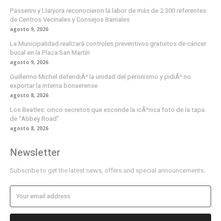
Passerini y Llaryora reconocieron la labor de más de 2.300 referentes
de Centros Vecinales y Consejos Barriales
agosto 9, 2026
La Municipalidad realizará controles preventivos gratuitos de cáncer
bucal en la Plaza San Martín
agosto 9, 2026
Guillermo Michel defendiÃ³ la unidad del peronismo y pidiÃ³ no
exportar la interna bonaerense
agosto 8, 2026
Los Beatles: cinco secretos que esconde la icÃ³nica foto de la tapa
de “Abbey Road”
agosto 8, 2026
Newsletter
Subscribe to get the latest news, offers and special announcements.