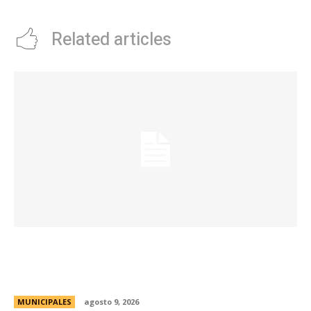
Related articles
La Municipalidad realizará controles
preventivos gratuitos de cáncer bucal en la
Plaza San Martín
MUNICIPALES
agosto 9, 2026