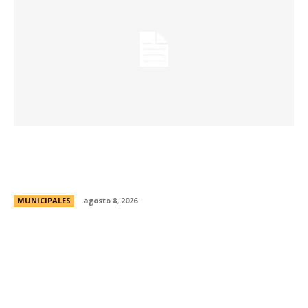
Eventos masivos: estas son las zonas
habilitadas de estacionamiento controlado
durante el fin de semana
MUNICIPALES
agosto 8, 2026