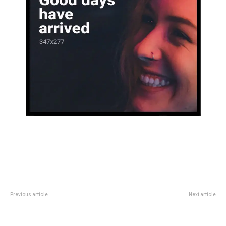
Previous article
Next article
Sobredosis de realidad
Valentina Zenere reveló que su
tía fue asesinada y quedó
destrozada por completo