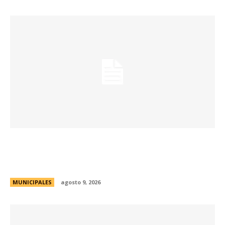
Passerini y Llaryora reconocieron la labor de
más de 2.300 referentes de Centros Vecinales
y Consejos Barriales
MUNICIPALES
agosto 9, 2026