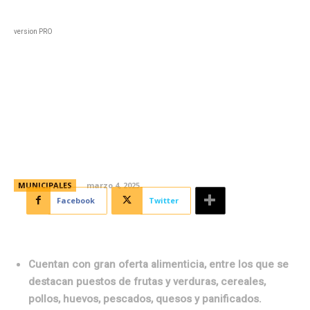
Black
Home
Horoscopo
Deportes
Entreten
version PRO
Te recordamos el cronograma
semanal de las Ferias Francas
de la ciudad
MUNICIPALES
marzo 4, 2025
Facebook
Twitter
Cuentan con gran oferta alimenticia, entre los que se
destacan puestos de frutas y verduras, cereales,
pollos, huevos, pescados, quesos y panificados.