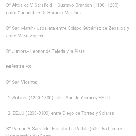
B° Altos de V. Sarsfield – Gustavo Brandan (1100- 1200)
entre Cacheuta y Dr Horacio Martínez
B° San Martín- Uspallata entre Obispo Gutiérrez de Zeballos y
José María Zapiola
B° Juniors- Leonor de Tejeda y la Plata
MIÉRCOLES:
B° San Vicente:
Solares (1200-1300) entre San Jerónimo y EE.UU.
EE.UU (3200-3300) entre Diego de Torres y Solares
B° Parque V. Sarsfield: Ernesto La Padula (600- 650) entre