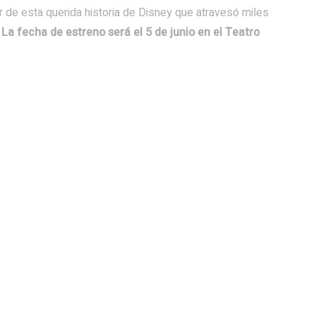
r de esta querida historia de Disney que atravesó miles
La fecha de estreno será el 5 de junio en el Teatro
egio Militar y a la Escuela de
River no pudo Barcelona de Gua