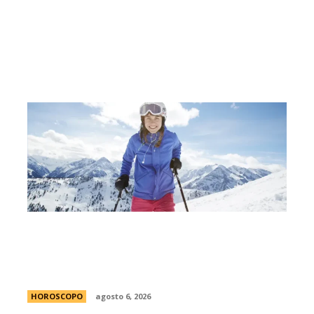
MatÃ­as Baldoncini, mÃ©dico
neurocirujano: “Esta es la clave para
disfrutar de la nieve sin lesionarte”
HOROSCOPO
agosto 6, 2026