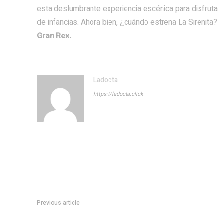
esta deslumbrante experiencia escénica para disfruta
de infancias. Ahora bien, ¿cuándo estrena La Sirenita?
Gran Rex.
Ladocta
https://ladocta.click
Previous article
EjÃ©rcito: abriÃ³ la inscripciÃ³n para la incorporaciÃ³n al Col