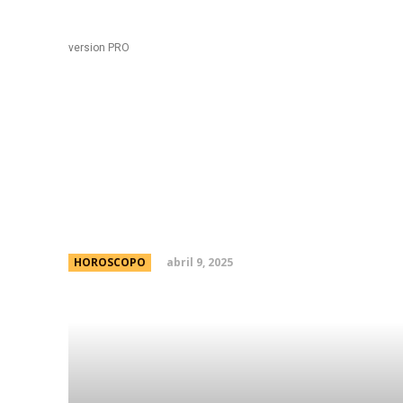
Black
Home
version PRO
Teatro en Buenos Aires
de La Sirenita y cuÃ¡n
abril 9, 2025
HOROSCOPO