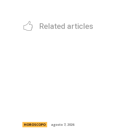
Suboficiales
Related articles
La casita Pinterest que enamora en
redes: el antes y despuÃ©s de una
vivienda llena de encanto
HOROSCOPO
agosto 7, 2026