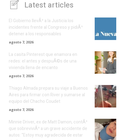
Latest articles
El Gobierno llevÃ³ a la Justicia los
incidentes frente al Congreso y pidiÃ³
detener a los responsables
agosto 7, 2026
La casita Pinterest que enamora en
redes: el antes y despuÃ©s de una
vivienda llena de encanto
agosto 7, 2026
Thiago Almada prepara su viaje a Buenos
Aires para firmar con River y sumarse al
equipo del Chacho Coudet
agosto 7, 2026
Minnie Driver, ex de Matt Damon, contÃ³
que sobreviviÃ³ a un grave accidente de
autos: “Estoy muy agradecida de estar