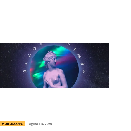
no lo pateÃ³ Montiel y quÃ© hizo Mastantuono
HorÃ³scopo diario: las predicciones para
el jueves 6 de agosto de 2026 con la
llegada de Venus a Libra
HOROSCOPO
agosto 5, 2026