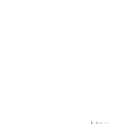
Next article
yaquil: quÃ© pasÃ³ en el penal que fallÃ³ Driussi, por quÃ©