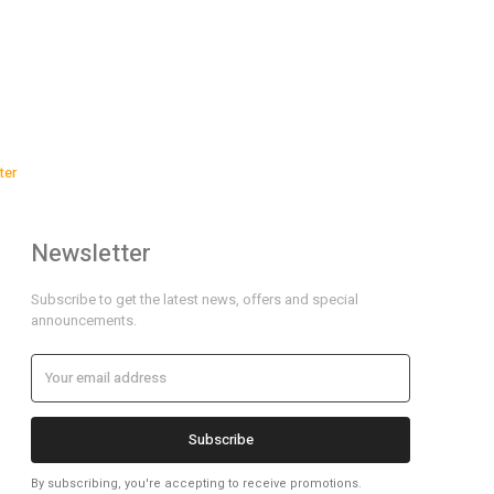
ter
Newsletter
Subscribe to get the latest news, offers and special
announcements.
Subscribe
By subscribing, you're accepting to receive promotions.