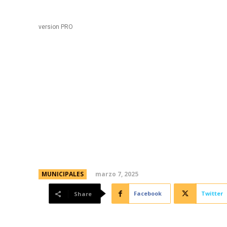
Black
Home
version PRO
¡Todos invitados al Ca
Una fiesta popular con
músicos y shows en v
marzo 7, 2025
MUNICIPALES
Facebook
Twitter
Share