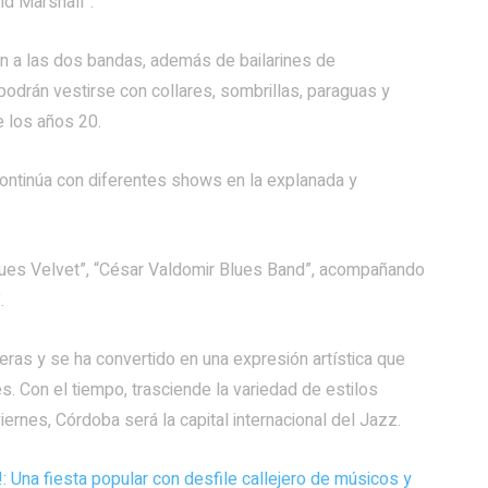
nd Marshall”.
 a las dos bandas, además de bailarines de
podrán vestirse con collares, sombrillas, paraguas y
e los años 20.
continúa con diferentes shows en la explanada y
“Blues Velvet”, “César Valdomir Blues Band”, acompañando
.
eras y se ha convertido en una expresión artística que
s. Con el tiempo, trasciende la variedad de estilos
iernes, Córdoba será la capital internacional del Jazz.
: Una fiesta popular con desfile callejero de músicos y