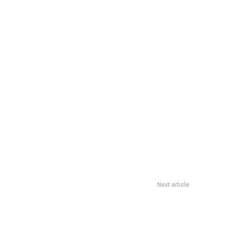
Next article
ro contra los ex Gran Hermano que no se anotaron al golden
ticket