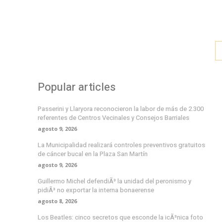
Popular articles
Passerini y Llaryora reconocieron la labor de más de 2.300
referentes de Centros Vecinales y Consejos Barriales
agosto 9, 2026
La Municipalidad realizará controles preventivos gratuitos
de cáncer bucal en la Plaza San Martín
agosto 9, 2026
Guillermo Michel defendiÃ³ la unidad del peronismo y
pidiÃ³ no exportar la interna bonaerense
agosto 8, 2026
Los Beatles: cinco secretos que esconde la icÃ³nica foto