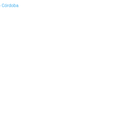
e Córdoba
.
eba tandilense de un aÃ±o que
La bronca de Santiago del Mo