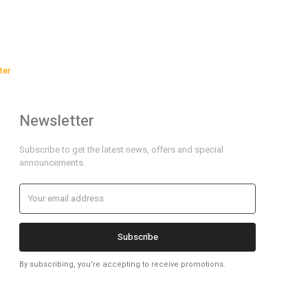
ter
Newsletter
Subscribe to get the latest news, offers and special
announcements.
Subscribe
By subscribing, you're accepting to receive promotions.