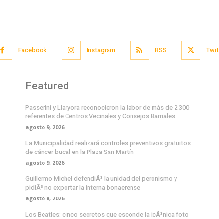
Facebook
Instagram
RSS
Twit
Featured
Passerini y Llaryora reconocieron la labor de más de 2.300
referentes de Centros Vecinales y Consejos Barriales
agosto 9, 2026
La Municipalidad realizará controles preventivos gratuitos
de cáncer bucal en la Plaza San Martín
agosto 9, 2026
Guillermo Michel defendiÃ³ la unidad del peronismo y
pidiÃ³ no exportar la interna bonaerense
agosto 8, 2026
Los Beatles: cinco secretos que esconde la icÃ³nica foto