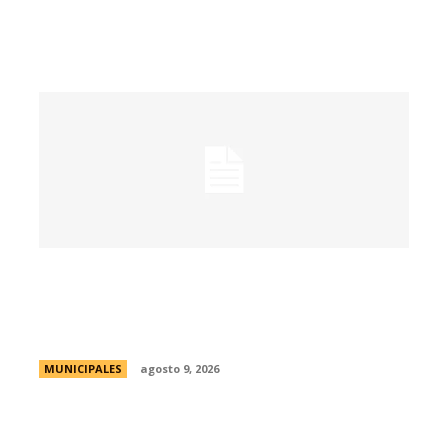
Passerini y Llaryora reconocieron la labor
de más de 2.300 referentes de Centros
Vecinales y Consejos Barriales
MUNICIPALES
agosto 9, 2026