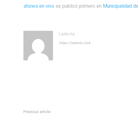
shows en vivo
se publicó primero en
Municipalidad d
Ladocta
https://ladocta.click
Previous article
El tierno gesto de Juan MartÃ­n Del Potro con InÃ©s, una b
espera un trasplante de corazÃ³n para seguir viviendo