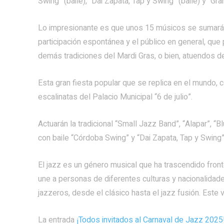
Swing” (baile), “Dai Zapata, Tap y Swing” (baile) y “Gra
Lo impresionante es que unos 15 músicos se sumarán
participación espontánea y el público en general, que 
demás tradiciones del Mardi Gras, o bien, atuendos d
Esta gran fiesta popular que se replica en el mundo, 
escalinatas del Palacio Municipal “6 de julio”.
Actuarán la tradicional “Small Jazz Band”, “Alapar”, 
con baile “Córdoba Swing” y “Dai Zapata, Tap y Swing”
El jazz es un género musical que ha trascendido front
une a personas de diferentes culturas y nacionalidade
jazzeros, desde el clásico hasta el jazz fusión. Este v
La entrada
¡Todos invitados al Carnaval de Jazz 2025!