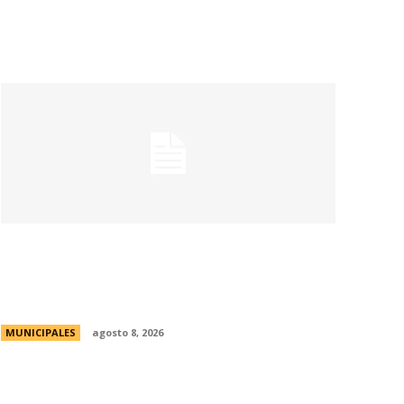
Eventos masivos: estas son las zonas
habilitadas de estacionamiento
controlado durante el fin de semana
MUNICIPALES
agosto 8, 2026