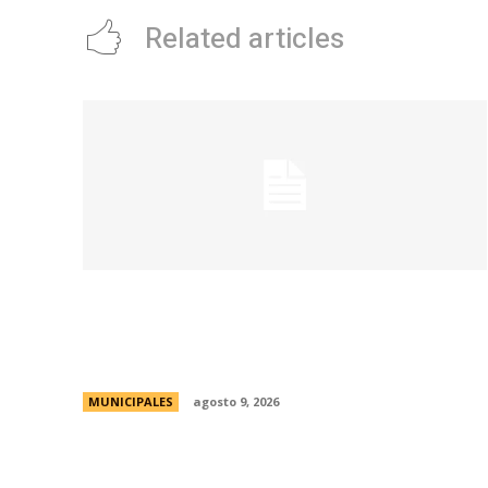
Related articles
La Municipalidad realizará controles
preventivos gratuitos de cáncer bucal en
la Plaza San Martín
MUNICIPALES
agosto 9, 2026