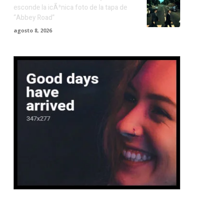
esconde la icÃ³nica foto de la tapa de
“Abbey Road”
agosto 8, 2026