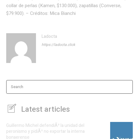
collar de perlas (Kamen, $130.000), zapatillas (Converse,
$79.900).
–
Créditos:
Mica Bianchi
Ladocta
https://ladocta.click
Search
Latest articles
Guillermo Michel defendiÃ³ la unidad del
peronismo y pidiÃ³ no exportar la interna
bonaerense