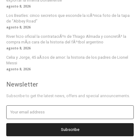
exportar la interna bonaerense
agosto 8, 2026
Los Beatles: cinco secretos que esconde la icÃ³nica foto de la tapa
de “Abbey Road”
agosto 8, 2026
River hizo oficial la contrataciÃ³n de Thiago Almada y concretÃ³ la
compra mÃ¡s cara de la historia del fÃºtbol argentino
agosto 8, 2026
Celia y Jorge, 45 aÃ±os de amor: la historia de los padres de Lionel
Messi
agosto 8, 2026
Newsletter
Subscribe to get the latest news, offers and special announcements.
Subscribe