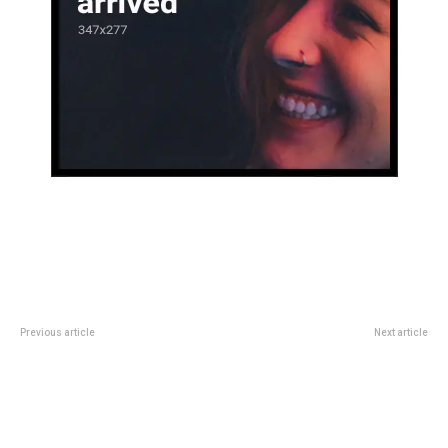
Previous article
Next article
Lourdes de Gran Hermano se
Critics Choice Awards 2025:
burló de Claudio luego de que le
dÃ³nde ver la transmisiÃ³n, a
anularan su jugada de líder
quÃ© hora y quiÃ©nes son los
nominados en esta cuenta
regresiva al Oscar