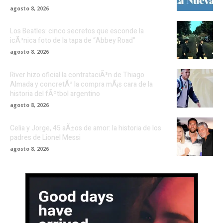
agosto 8, 2026
Los Beatles: cinco secretos que esconde la
icÃ³nica foto de la tapa de “Abbey Road”
agosto 8, 2026
River hizo oficial la contrataciÃ³n de Thiago
Almada y concretÃ³ la compra mÃ¡s cara de la
historia del fÃºtbol argentino
agosto 8, 2026
Celia y Jorge, 45 aÃ±os de amor: la historia de los
padres de Lionel Messi
agosto 8, 2026