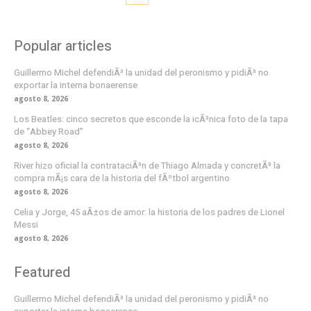
Popular articles
Guillermo Michel defendiÃ³ la unidad del peronismo y pidiÃ³ no
exportar la interna bonaerense
agosto 8, 2026
Los Beatles: cinco secretos que esconde la icÃ³nica foto de la tapa
de “Abbey Road”
agosto 8, 2026
River hizo oficial la contrataciÃ³n de Thiago Almada y concretÃ³ la
compra mÃ¡s cara de la historia del fÃºtbol argentino
agosto 8, 2026
Celia y Jorge, 45 aÃ±os de amor: la historia de los padres de Lionel
Messi
agosto 8, 2026
Featured
Guillermo Michel defendiÃ³ la unidad del peronismo y pidiÃ³ no