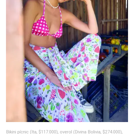
Bikini pícnic (Ita, $117.000), overol (Divina Bolivia, $274.000),