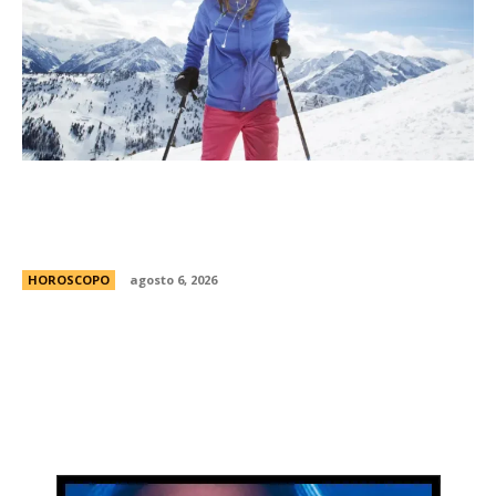
MatÃ­as Baldoncini, mÃ©dico neurocirujano:
“Esta es la clave para disfrutar de la nieve sin
lesionarte”
HOROSCOPO
agosto 6, 2026