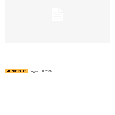
Eventos masivos: estas son las zonas
habilitadas de estacionamiento controlado
durante el fin de semana
MUNICIPALES
agosto 8, 2026