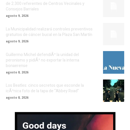
de 2.300 referentes de Centros Vecinales y
Consejos Barriales
agosto 9, 2026
La Municipalidad realizará controles preventivos
gratuitos de cáncer bucal en la Plaza San Martín
agosto 9, 2026
Guillermo Michel defendiÃ³ la unidad del
peronismo y pidiÃ³ no exportar la interna
bonaerense
agosto 8, 2026
Los Beatles: cinco secretos que esconde la
icÃ³nica foto de la tapa de “Abbey Road”
agosto 8, 2026