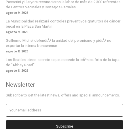
Passerini y Llaryora reconocieron la labor de más de 2.300 referentes
de Centros Vecinales y Consejos Barriales
agosto 9, 2026
La Municipalidad realizará controles preventivos gratuitos de cáncer
bucal en la Plaza San Martín
agosto 9, 2026
Guillermo Michel defendiÃ³ la unidad del peronismo y pidiÃ³ no
exportar la interna bonaerense
agosto 8, 2026
Los Beatles: cinco secretos que esconde la icÃ³nica foto de la tapa
de “Abbey Road”
agosto 8, 2026
Newsletter
Subscribe to get the latest news, offers and special announcements.
Subscribe