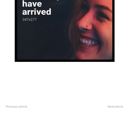
Previous article
Next article
Colorida celebraciÃ³n de la Cruz
Luego de seis meses, se
de Mayo en la Legislatura de
actualiza la tarifa del transporte
CÃ³rdoba
urbano