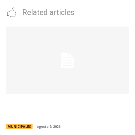
Related articles
La Municipalidad realizará controles
preventivos gratuitos de cáncer bucal en la
Plaza San Martín
MUNICIPALES
agosto 9, 2026