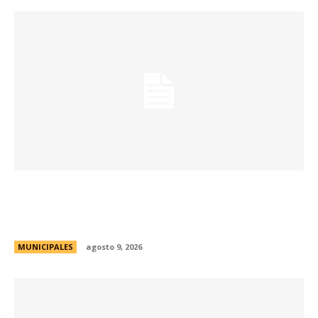
Passerini y Llaryora reconocieron la labor de
más de 2.300 referentes de Centros Vecinales
y Consejos Barriales
MUNICIPALES
agosto 9, 2026