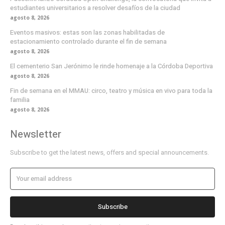
estudiantes universitarios a resolver desafíos de la ciudad
agosto 8, 2026
Eventos masivos: estas son las zonas habilitadas de
estacionamiento controlado durante el fin de semana
agosto 8, 2026
El cementerio San Jerónimo le rinde homenaje a la Córdoba Deportiva
agosto 8, 2026
Fin de semana en el MMAU: circo, teatro y música en vivo para toda la
familia
agosto 8, 2026
Newsletter
Subscribe to get the latest news, offers and special announcements.
Subscribe