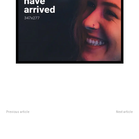
Previous article
Next article
JesÃºs MarÃ­a: Prunotto
Ficha Limpia y su influencia en las
recorriÃ³ la exposiciÃ³n callejera
legislativas de este
del Festival de Doma y Folklore
aÃ±o:Â Cristina Kirchner no
podrÃ­a competir