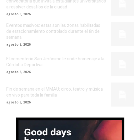
convocatoria que invita a estudiantes universitarios
a resolver desafíos de la ciudad
agosto 8, 2026
Eventos masivos: estas son las zonas habilitadas
de estacionamiento controlado durante el fin de
semana
agosto 8, 2026
El cementerio San Jerónimo le rinde homenaje a la
Córdoba Deportiva
agosto 8, 2026
Fin de semana en el MMAU: circo, teatro y música
en vivo para toda la familia
agosto 8, 2026