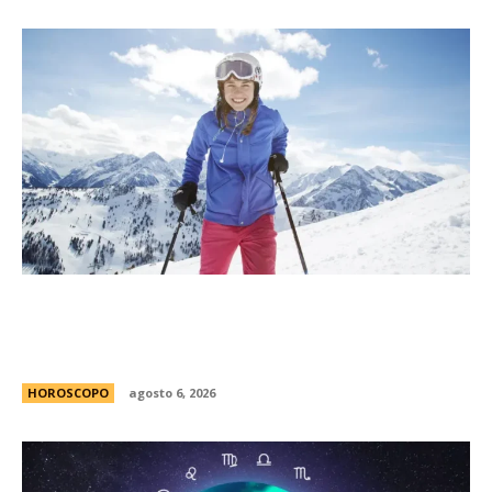
MatÃ­as Baldoncini, mÃ©dico neurocirujano:
“Esta es la clave para disfrutar de la nieve sin
lesionarte”
HOROSCOPO
agosto 6, 2026