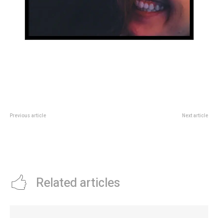
Previous article
Next article
El presidente de Chile dijo que
QuiÃ©n es quiÃ©n en Menem, la
Ushuaia no es la ciudad mÃ¡s
nueva serie sobre el expresidente
austral del mundo y generÃ³
polÃ©mica
Related articles