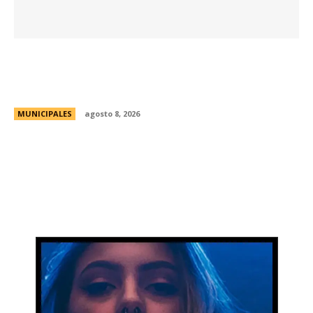
Eventos masivos: estas son las zonas
habilitadas de estacionamiento controlado
durante el fin de semana
MUNICIPALES
agosto 8, 2026