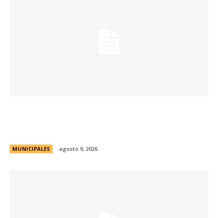
La Municipalidad realizará controles
preventivos gratuitos de cáncer bucal en la
Plaza San Martín
MUNICIPALES
agosto 9, 2026