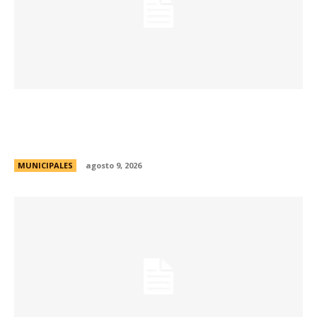
Passerini y Llaryora reconocieron la labor de
más de 2.300 referentes de Centros Vecinales
y Consejos Barriales
MUNICIPALES
agosto 9, 2026