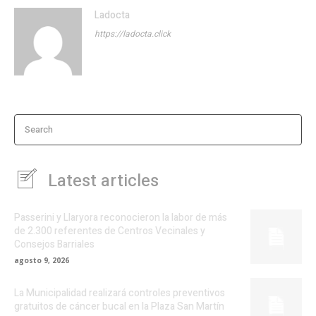
Ladocta
https://ladocta.click
Search
Latest articles
Passerini y Llaryora reconocieron la labor de más
de 2.300 referentes de Centros Vecinales y
Consejos Barriales
agosto 9, 2026
La Municipalidad realizará controles preventivos
gratuitos de cáncer bucal en la Plaza San Martín