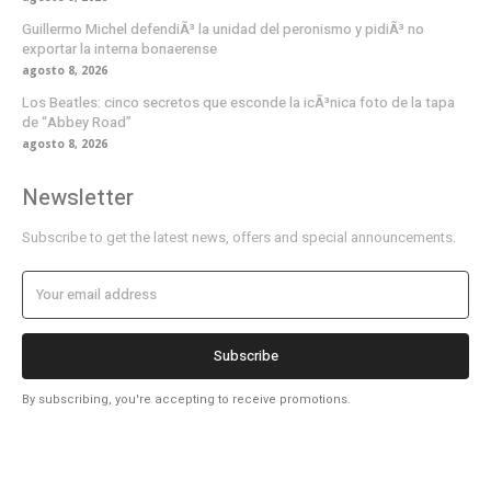
Guillermo Michel defendiÃ³ la unidad del peronismo y pidiÃ³ no
exportar la interna bonaerense
agosto 8, 2026
Los Beatles: cinco secretos que esconde la icÃ³nica foto de la tapa
de “Abbey Road”
agosto 8, 2026
Newsletter
Subscribe to get the latest news, offers and special announcements.
Subscribe
By subscribing, you're accepting to receive promotions.