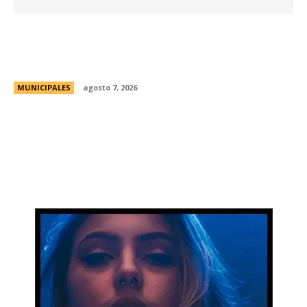
La Universidad Libre del Ambiente lanza un
curso para aprender a reparar pequeños
electrodomésticos
MUNICIPALES
agosto 7, 2026