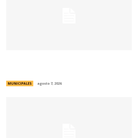
La Municipalidad de Córdoba presentó el Curso
de Formación de Linkeadores Sociales en
Soledad No Deseada
MUNICIPALES
agosto 7, 2026