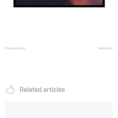
Previous article
Next article
La AFA suspendiÃ³ la afiliaciÃ³n
Vecinos de los Polideportivos
del histÃ³rico El Porvenir: el
Sociales de Yapeyú y Zepa
trasfondo polÃ­tico tras una
disfrutarán esta semana del “El
denuncia por intervenciÃ³n del
Verano en tu Poli”
intendente de LanÃºs
Related articles