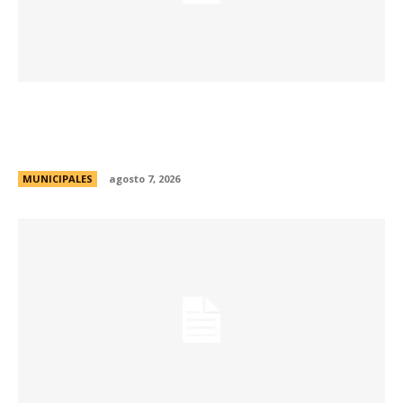
La muestra de coleccionismo más grande del
país celebra su 33° edición en la ciudad de
Córdoba
MUNICIPALES
agosto 7, 2026