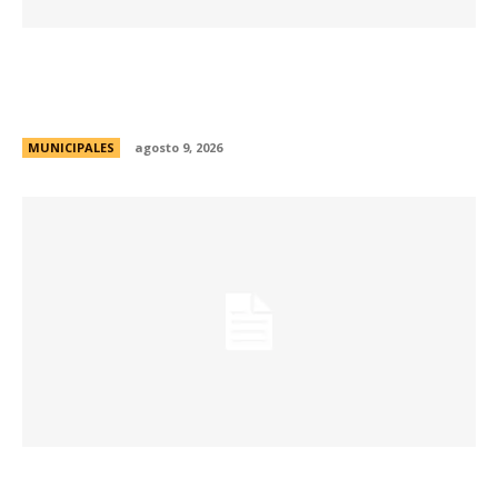
Passerini y Llaryora reconocieron la labor de
más de 2.300 referentes de Centros Vecinales
y Consejos Barriales
MUNICIPALES
agosto 9, 2026
Eventos masivos: estas son las zonas