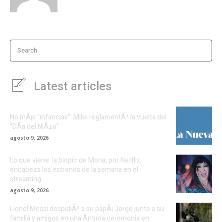
Search
Latest articles
No mÃ¡s “infancias”: Milei reglamentÃ³ la vuelta del
“DÃ­a del NiÃ±o”
agosto 9, 2026
Lo que viene: la biopic de Moria, por Netflix,
encabeza los estrenos de la semana en el
streaming
agosto 9, 2026
Lionel Messi despidiÃ³ a su papÃ¡ Jorge junto a su
familia y amigos en una Ã­ntima ceremonia en