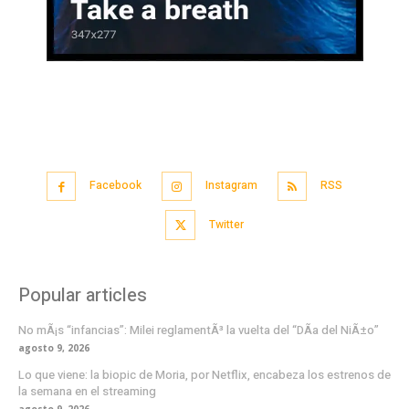
Facebook
Instagram
RSS
Twitter
Popular articles
No mÃ¡s “infancias”: Milei reglamentÃ³ la vuelta del “DÃ­a del NiÃ±o”
agosto 9, 2026
Lo que viene: la biopic de Moria, por Netflix, encabeza los estrenos de
la semana en el streaming
agosto 9, 2026