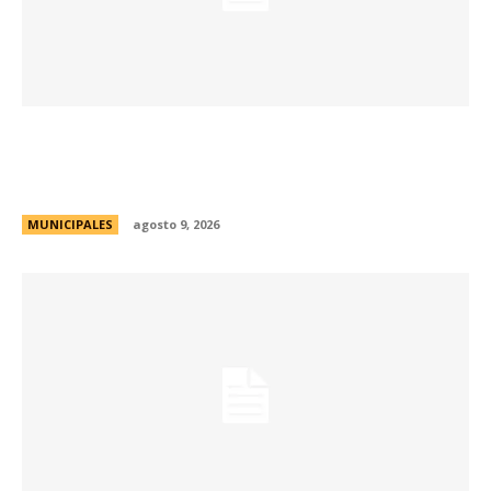
La Municipalidad realizará controles
preventivos gratuitos de cáncer bucal en la
Plaza San Martín
MUNICIPALES
agosto 9, 2026