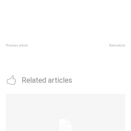
Previous article
Next article
Con otro decreto, Milei designÃ³
La letal acusación de Wanda
al nuevo embajador en Estados
Nara contra la China Suárez: “Muy
Unidos
hija de…”
Related articles