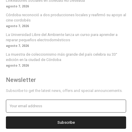
Linkeadores Sociales en Soledad No Deseada
agosto 7, 2026
Córdoba reconoció a dos producciones locales y reafirmó su apoyo al
cine cordobés
agosto 7, 2026
La Universidad Libre del Ambiente lanza un curso para aprender a
reparar pequeños electrodomésticos
agosto 7, 2026
La muestra de coleccionismo más grande del país celebra su 33°
edición en la ciudad de Córdoba
agosto 7, 2026
Newsletter
Subscribe to get the latest news, offers and special announcements.
Subscribe