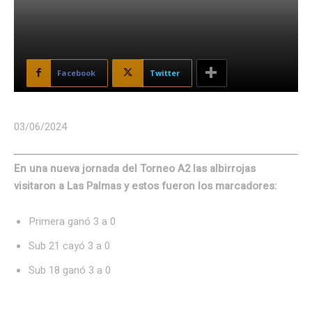
Facebook
Twitter
03/06/2024
En una nueva jornada del Torneo A2 las albirrojas
visitaron a Las Palmas y estos fueron los marcadores:
Primera ganó 3 a 0
Sub 21 cayó 3 a 0
Sub 18 ganó 3 a 0