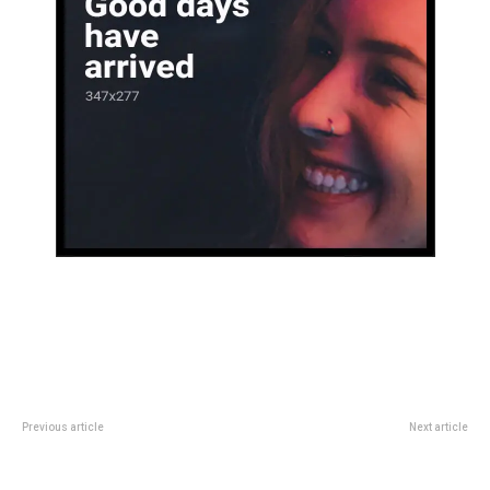
Previous article
Next article
NataciÃ³n: los resultados del fin
VÃ³ley: los resultados del fin de
de semana
semana largo