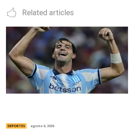
Related articles
Racing tambiÃ©n tiene “su container”: Milito
tomÃ³ una drÃ¡stica decisiÃ³n y apartÃ³ al
capitÃ¡n Santiago Sosa del plantel
DEPORTES
agosto 6, 2026