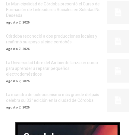
La Municipalidad de Córdoba presentó el Curso de
Formación de Linkeadores Sociales en Soledad No
Deseada
agosto 7, 2026
Córdoba reconoció a dos producciones locales y
reafirmó su apoyo al cine cordobés
agosto 7, 2026
La Universidad Libre del Ambiente lanza un curso
para aprender a reparar pequeños
electrodomésticos
agosto 7, 2026
La muestra de coleccionismo más grande del país
celebra su 33° edición en la ciudad de Córdoba
agosto 7, 2026