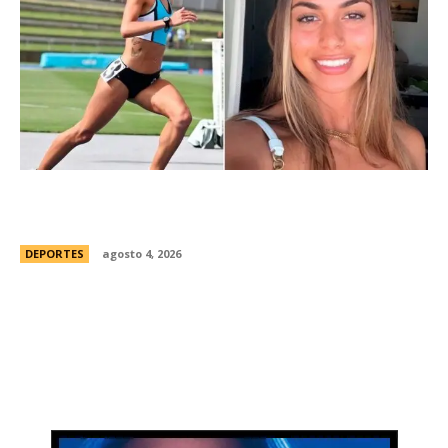
ConmociÃ³n en Australia: muriÃ³ Natasha Ward,
una atleta australiana de 21 aÃ±os
DEPORTES
agosto 4, 2026