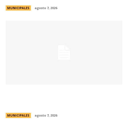
MUNICIPALES
agosto 7, 2026
La Universidad Libre del Ambiente lanza un
curso para aprender a reparar pequeños
electrodomésticos
MUNICIPALES
agosto 7, 2026