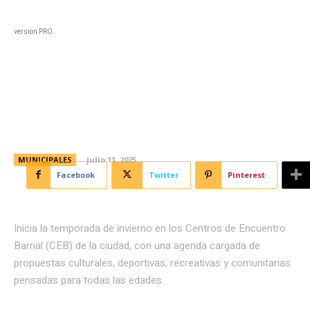
Black
Home
Horoscopo
Deportes
Entreten
version PRO
Vacaciones de invierno en los
Centros de Encuentro Barrial
MUNICIPALES
julio 11, 2025
Facebook
Twitter
Pinterest
Inicia la temporada de invierno en los Centros de Encuentro
Barrial (CEB) de la ciudad, con una agenda cargada de
propuestas culturales, deportivas, recreativas y comunitarias
pensadas para todas las edades.