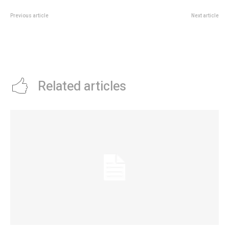
Previous article
Next article
Milei confirmÃ³ que vetarÃ¡ el
Una tienda de ropa, una
aumento a los jubilados y llamÃ³
verdulería y una carnicería fueron
“traidora” a Villarruel
clausuradas por incumplimiento
de ordenanzas municipales
Related articles