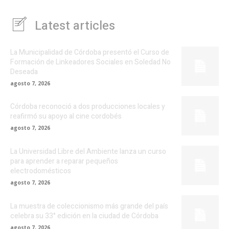
Latest articles
La Municipalidad de Córdoba presentó el Curso de
Formación de Linkeadores Sociales en Soledad No
Deseada
agosto 7, 2026
Córdoba reconoció a dos producciones locales y
reafirmó su apoyo al cine cordobés
agosto 7, 2026
La Universidad Libre del Ambiente lanza un curso
para aprender a reparar pequeños
electrodomésticos
agosto 7, 2026
La muestra de coleccionismo más grande del país
celebra su 33° edición en la ciudad de Córdoba
agosto 7, 2026