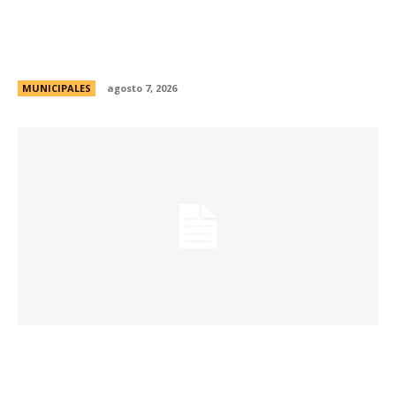
La Municipalidad de Córdoba presentó el Curso
de Formación de Linkeadores Sociales en
Soledad No Deseada
MUNICIPALES
agosto 7, 2026
La muestra de coleccionismo más grande del
país celebra su 33° edición en la ciudad de
Córdoba