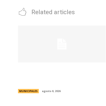
Related articles
Eventos masivos: estas son las zonas
habilitadas de estacionamiento
controlado durante el fin de semana
MUNICIPALES
agosto 8, 2026