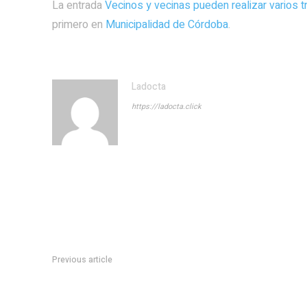
La entrada
Vecinos y vecinas pueden realizar varios t
primero en
Municipalidad de Córdoba
.
Ladocta
https://ladocta.click
Previous article
InflaciÃ³n: los precios de los alimentos desaceleraron y t
meses