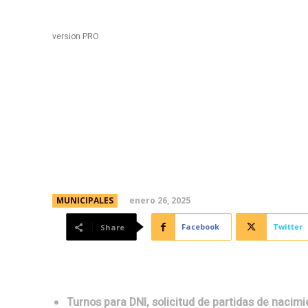
Black
Home
version PRO
Vecinos y vecinas pued
trámites en los Centro
enero 26, 2025
MUNICIPALES
Facebook
Twitter
Share
Turnos para DNI, solicitud de partidas de nacimi