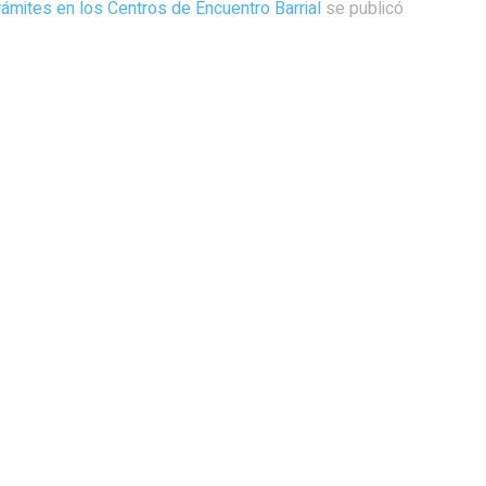
rámites en los Centros de Encuentro Barrial
se publicó
uvieron su mejor semana en nueve
Abierto de Australia, dÃ­a 1