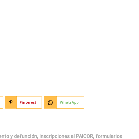
Horoscopo
Deportes
Entretenimiento
Munic
en realizar varios
s de Encuentro Barrial
Pinterest
WhatsApp
ento y defunción, inscripciones al PAICOR, formularios