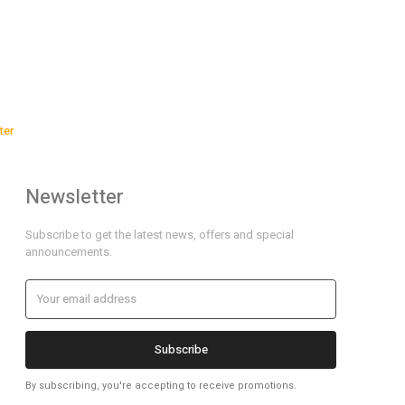
ter
Newsletter
Subscribe to get the latest news, offers and special
announcements.
Subscribe
By subscribing, you're accepting to receive promotions.