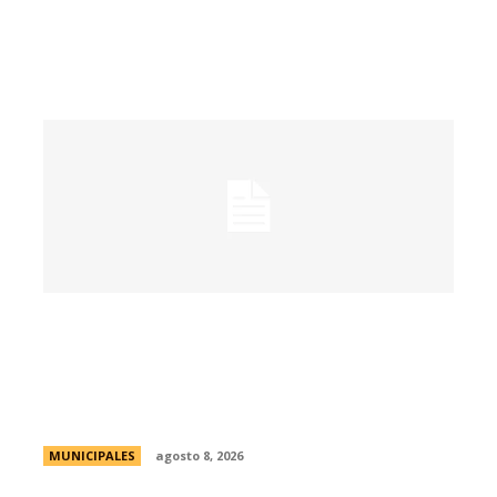
Passerini lanzó Córdoba Open Challenge,
la convocatoria que invita a estudiantes
universitarios a resolver desafíos de la
ciudad
MUNICIPALES
agosto 8, 2026