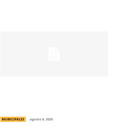
La Universidad de Milán-Bicocca conoce
el modelo educativo de Córdoba para
impulsar prácticas e investigaciones
conjuntas
MUNICIPALES
agosto 8, 2026