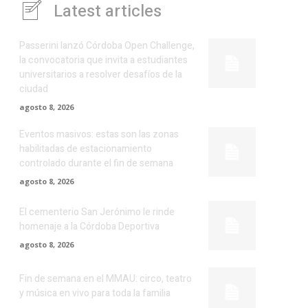
Latest articles
Passerini lanzó Córdoba Open Challenge,
la convocatoria que invita a estudiantes
universitarios a resolver desafíos de la
ciudad
agosto 8, 2026
Eventos masivos: estas son las zonas
habilitadas de estacionamiento
controlado durante el fin de semana
agosto 8, 2026
El cementerio San Jerónimo le rinde
homenaje a la Córdoba Deportiva
agosto 8, 2026
Fin de semana en el MMAU: circo, teatro
y música en vivo para toda la familia