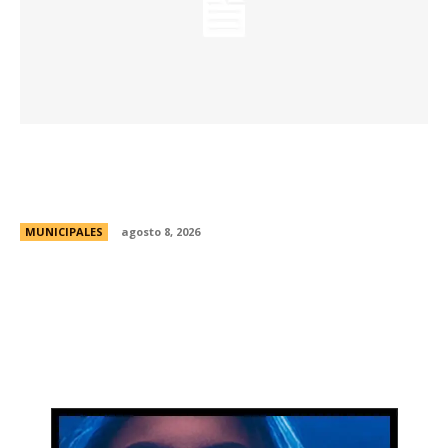
Eventos masivos: estas son las zonas
habilitadas de estacionamiento controlado
durante el fin de semana
MUNICIPALES
agosto 8, 2026