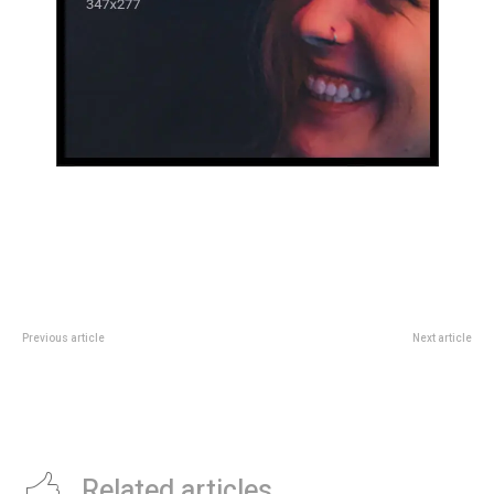
Previous article
Next article
Hallaron el busto de Jim
La Unicameral reconociÃ³ el libro
Morrison que habÃ­a sido robado
“Estudios sobre los judÃ­os de
hace 37 aÃ±os de su tumba en
Italia y EspaÃ±a”
ParÃ­s
Related articles