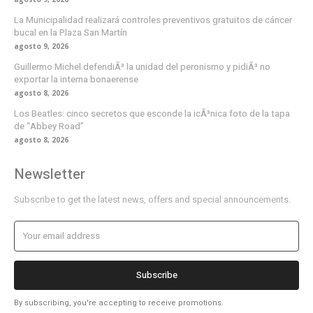
La Municipalidad realizará controles preventivos gratuitos de cáncer
bucal en la Plaza San Martín
agosto 9, 2026
Guillermo Michel defendiÃ³ la unidad del peronismo y pidiÃ³ no
exportar la interna bonaerense
agosto 8, 2026
Los Beatles: cinco secretos que esconde la icÃ³nica foto de la tapa
de “Abbey Road”
agosto 8, 2026
Newsletter
Subscribe to get the latest news, offers and special announcements.
Subscribe
By subscribing, you're accepting to receive promotions.