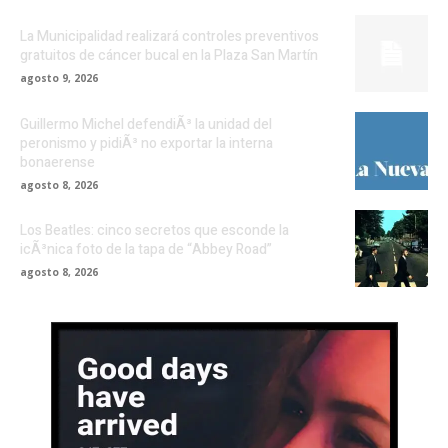
La Municipalidad realizará controles preventivos
gratuitos de cáncer bucal en la Plaza San Martín
agosto 9, 2026
Guillermo Michel defendiÃ³ la unidad del
peronismo y pidiÃ³ no exportar la interna
bonaerense
agosto 8, 2026
Los Beatles: cinco secretos que esconde la
icÃ³nica foto de la tapa de “Abbey Road”
agosto 8, 2026