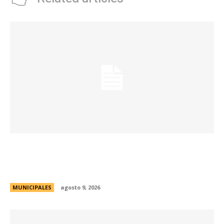
La Municipalidad realizará controles
preventivos gratuitos de cáncer bucal en la
Plaza San Martín
MUNICIPALES
agosto 9, 2026