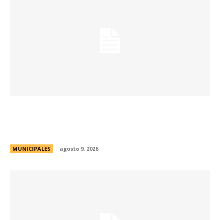
Passerini y Llaryora reconocieron la labor de
más de 2.300 referentes de Centros Vecinales
y Consejos Barriales
MUNICIPALES
agosto 9, 2026