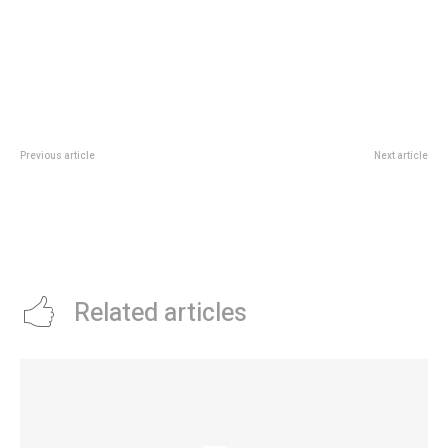
Previous article
Next article
Con 120 participantes, inició la
Prunotto en la Escuela Proa de
Diplomatura Universitaria en
Laboulaye: “En CÃ³rdoba
Salud Sexual Integral para
tenemos una educaciÃ³n
equipos de Atención Primaria de
adaptada a las demandas del
la Salud
presente”
Related articles