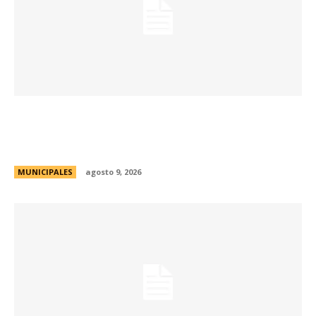
La Municipalidad realizará controles
preventivos gratuitos de cáncer bucal en la
Plaza San Martín
MUNICIPALES
agosto 9, 2026