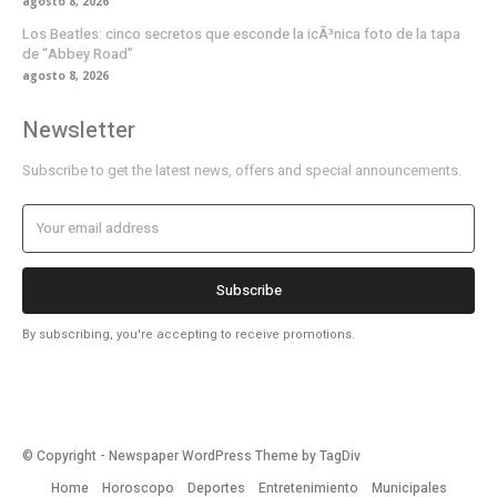
agosto 8, 2026
Los Beatles: cinco secretos que esconde la icÃ³nica foto de la tapa
de “Abbey Road”
agosto 8, 2026
Newsletter
Subscribe to get the latest news, offers and special announcements.
Subscribe
By subscribing, you're accepting to receive promotions.
© Copyright - Newspaper WordPress Theme by TagDiv
Home
Horoscopo
Deportes
Entretenimiento
Municipales