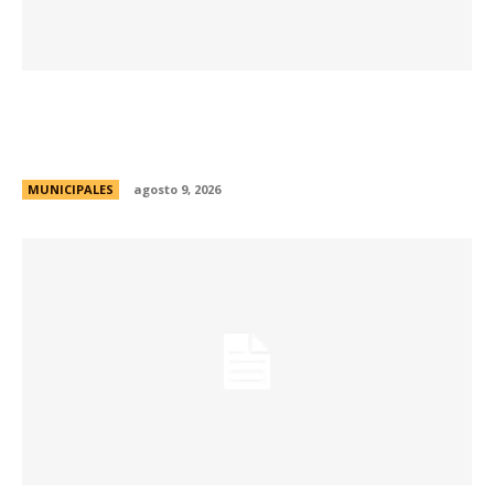
Passerini y Llaryora reconocieron la labor de
más de 2.300 referentes de Centros Vecinales
y Consejos Barriales
MUNICIPALES
agosto 9, 2026