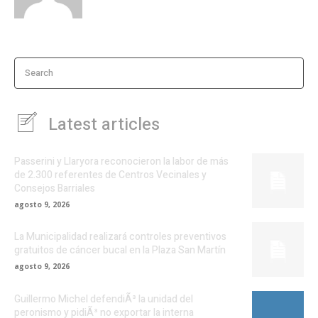
Search
Latest articles
Passerini y Llaryora reconocieron la labor de más
de 2.300 referentes de Centros Vecinales y
Consejos Barriales
agosto 9, 2026
La Municipalidad realizará controles preventivos
gratuitos de cáncer bucal en la Plaza San Martín
agosto 9, 2026
Guillermo Michel defendiÃ³ la unidad del
peronismo y pidiÃ³ no exportar la interna