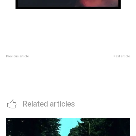
Previous article
Next article
El balance del ATP Tour por
Javier Milei planea un nuevo viaje
SudamÃ©rica: quiÃ©nes fueron
a Israel para firmar un
los que mÃ¡s lo aprovecharon y
MemorÃ¡ndum contra el
por quÃ© la Gira Dorada es clave
terrorismo
para los argentinos
Related articles