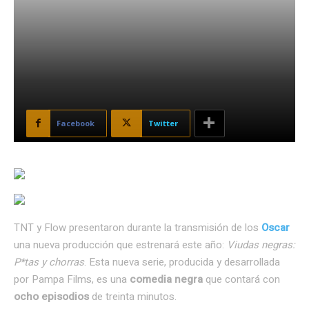
Facebook
Twitter
TNT y Flow presentaron durante la transmisión de los
Oscar
una nueva producción que estrenará este año:
Viudas negras:
P*tas y chorras
. Esta nueva serie, producida y desarrollada
por Pampa Films, es una
comedia negra
que contará con
ocho episodios
de treinta minutos.