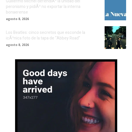
Guillermo Michel defendiÃ³ la unidad del
peronismo y pidiÃ³ no exportar la interna
bonaerense
agosto 8, 2026
Los Beatles: cinco secretos que esconde la
icÃ³nica foto de la tapa de “Abbey Road”
agosto 8, 2026