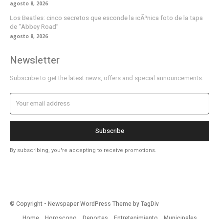
agosto 8, 2026
Los Beatles: cinco secretos que esconde la icÃ³nica foto de la tapa
de “Abbey Road”
agosto 8, 2026
Newsletter
Subscribe to get the latest news, offers and special announcements.
Subscribe
By subscribing, you're accepting to receive promotions.
© Copyright - Newspaper WordPress Theme by TagDiv
Home
Horoscopo
Deportes
Entretenimiento
Municipales