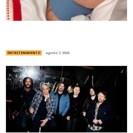
Minnie Driver, ex de Matt Damon, contÃ³ que
sobreviviÃ³ a un grave accidente de autos:
“Estoy muy agradecida de estar viva”
ENTRETENIMIENTO
agosto 7, 2026