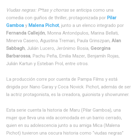
Viudas negras: P*tas y chorras
se anticipa como una
comedia con guiños de thriller, protagonizada por
Pilar
Gamboa
y
Malena Pichot
, junto a un elenco integrado por
Fernanda Callejón
, Monna Antonópulos, Marina Bellati,
Minerva Casero, Agustina Tremari, Paula Grinszpan,
Alan
Sabbagh
, Julián Lucero, Jerónimo Bosia,
Georgina
Barbarossa
, Pachu Peña, Emilia Mazer, Benjamín Rojas,
Julián Kartun y Esteban Prol, entre otros.
La producción corre por cuenta de Pampa Films y está
dirigida por Nano Garay y Coca Novick. Pichot, además de ser
la actriz protagonista, es la creadora, guionista y showrunner.
Esta serie cuenta la historia de Maru (Pilar Gamboa), una
mujer que lleva una vida acomodada en un barrio cerrado,
quien en su adolescencia junto a su amiga Mica (Malena
Pichot) tuvieron una oscura historia como “viudas negras”