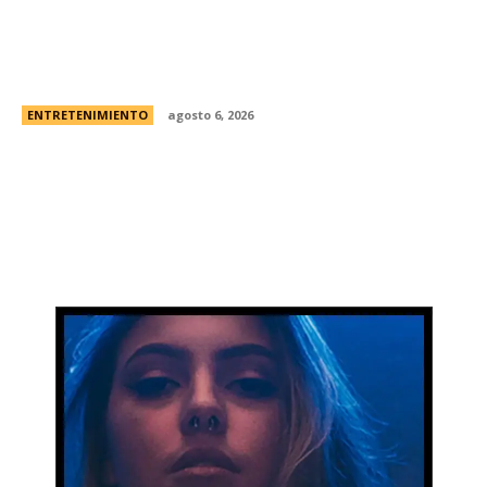
Foo Fighters vuelve a la Argentina: dÃ³nde se
presentarÃ¡ la banda, cÃ³mo y cuÃ¡ndo comprar
las entradas
ENTRETENIMIENTO
agosto 6, 2026