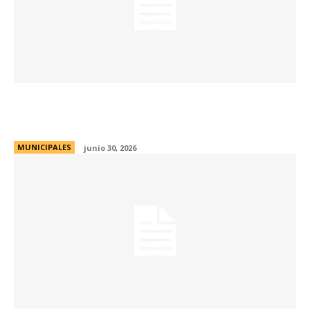
Trece centros vecinales firmaron contratos
de comodato para sus sedes
MUNICIPALES
junio 30, 2026