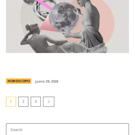
JÃºpiter entra en Leo y se levanta el telÃ³n:
Â¿quÃ© regalos trae para cada signo?
HOROSCOPO
junio 29, 2026
1
2
3
Search