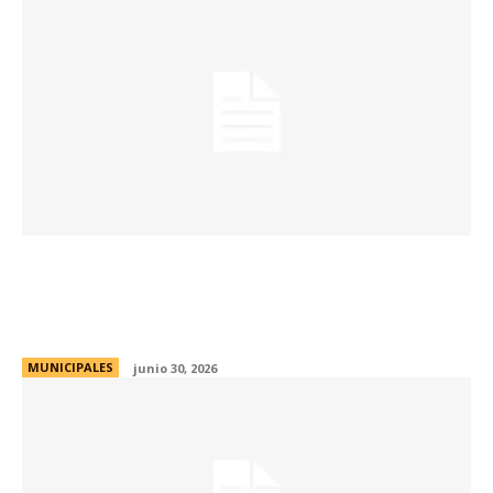
Más de 250 eventos controlados y siete
fiestas clandestinas intervenidas durante el
fin de semana
MUNICIPALES
junio 30, 2026