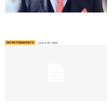
Condenaron al director que estafÃ³ a
Netflix: recibiÃ³ US$ 55 millones para una
serie y lo gastÃ³ en criptomonedas
ENTRETENIMIENTO
junio 30, 2026
Córdoba en foco: una muestra fotográfica