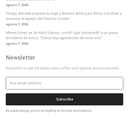
agosto 7, 2026
Thiago Almada prepara su viaje a Buenos Aires para firmar con River y
sumarse al equipo del Chacho Coudet
agosto 7, 2026
Minnie Driver, ex de Matt Damon, contÃ³ que sobreviviÃ³ a un grave
accidente de autos: “Estoy muy agradecida de estar viva”
agosto 7, 2026
Newsletter
Subscribe to get the latest news, offers and special announcements.
Subscribe
By subscribing, you're accepting to receive promotions.