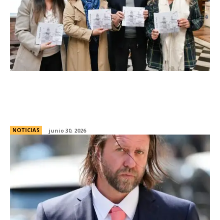
Prunotto encabezÃ³ la presentaciÃ³n de
“Palabra Tomada”: un compromiso con la
lectura y la igualdad en CÃ³rdoba
NOTICIAS
junio 30, 2026