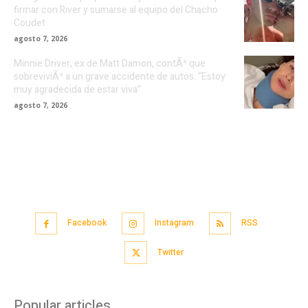
firmar con River y sumarse al equipo del Chacho
Coudet
agosto 7, 2026
Minnie Driver, ex de Matt Damon, contÃ³ que
sobreviviÃ³ a un grave accidente de autos: “Estoy
muy agradecida de estar viva”
agosto 7, 2026
Facebook
Instagram
RSS
Twitter
Popular articles