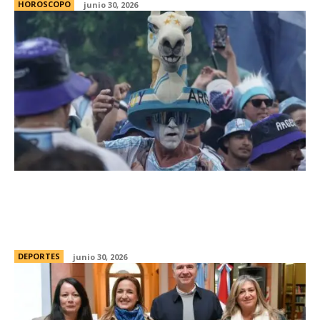
HOROSCOPO
junio 30, 2026
La AFA le pidiÃ³ a la FIFA mÃ¡s entradas
para el partido de la SelecciÃ³n vs Cabo
Verde: Miami, desbordada de argentinos
DEPORTES
junio 30, 2026