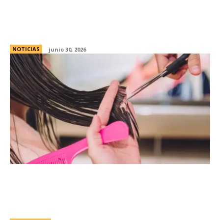
El nuevo vocero buscÃ³ reafirmar el rumbo
econÃ³mico yÂ destacÃ³ la alianza con el
PRO
NOTICIAS
junio 30, 2026
Agenda astrolÃ³gica de julio 2026: estos
son los mejores dÃ­as del mes, segÃºn el
calendario lunar