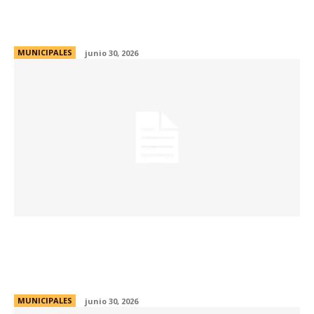
que registra la historia e identidad de la
ciudad
MUNICIPALES
junio 30, 2026
Jerónimo de la Gente: estas son las cinco
asociaciones y fundaciones que serán
elegidas por los vecinos
MUNICIPALES
junio 30, 2026