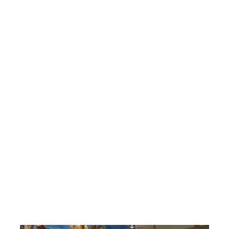
 del plantel, cÃ³mo lo ve a
Una muestra de fotos en la Legi