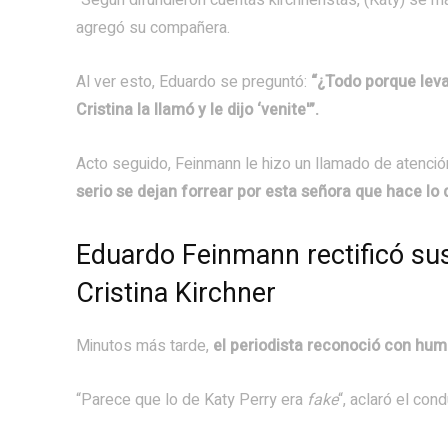
“Según difundieron cuentas kirchneristas, (Katy) se ma
agregó su compañera.
Al ver esto, Eduardo se preguntó:
“¿Todo porque leva
Cristina la llamó y le dijo ‘venite'”.
Acto seguido, Feinmann le hizo un llamado de atención
serio se dejan forrear por esta señora que hace lo 
Eduardo Feinmann rectificó sus 
Cristina Kirchner
Minutos más tarde,
el periodista reconoció con hum
“Parece que lo de Katy Perry era
fake
“, aclaró el con