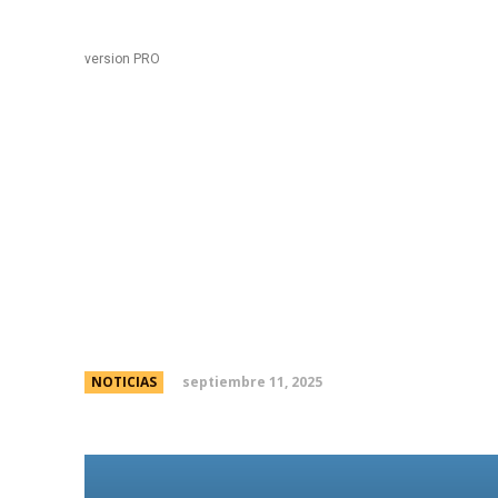
Black
Home
version PRO
âEsa cÃ¡rcel es una jo
Eduardo Feinmann por 
Kirchner con Katy Perr
septiembre 11, 2025
NOTICIAS