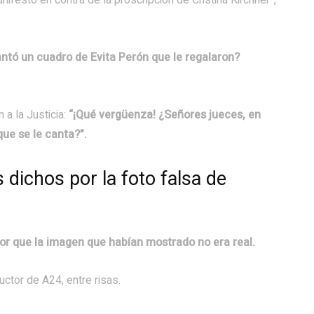
nifestó en contra de la proscripción de Cristina Kirchner”,
ntó un cuadro de Evita Perón que le regalaron?
 a la Justicia:
“¡Qué vergüenza! ¿Señores jueces, en
que se le canta?”.
dichos por la foto falsa de
or que la imagen que habían mostrado no era real.
ductor de A24, entre risas.