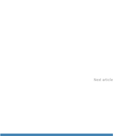
Next article
slatura refleja paisajes de la vida rural en la Pampa HÃºmeda