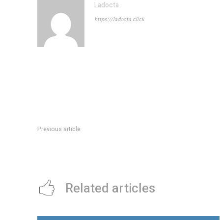
Ladocta
https://ladocta.click
Previous article
Enzo Francescoli analizÃ³ el presente de River: la actualidad
Gallardo y la serie que se viene ante Palmeiras
Related articles