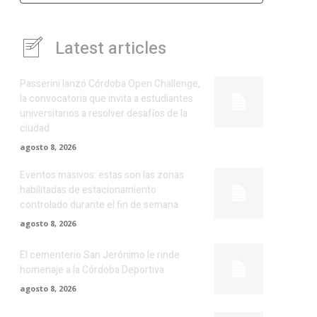
Latest articles
Passerini lanzó Córdoba Open Challenge,
la convocatoria que invita a estudiantes
universitarios a resolver desafíos de la
ciudad
agosto 8, 2026
Eventos masivos: estas son las zonas
habilitadas de estacionamiento
controlado durante el fin de semana
agosto 8, 2026
El cementerio San Jerónimo le rinde
homenaje a la Córdoba Deportiva
agosto 8, 2026