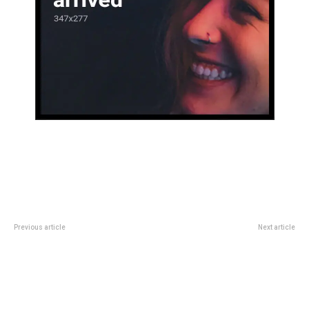
Previous article
Next article
Elecciones en Centros Vecinales:
CÃºneo Libarona sobre los
más de 1100 vecinos y vecinas se
cambios en la Justicia Federal:
capacitaron para integrar las
“Queremos que todo sea digital,
Juntas Electorales
sencillo y rÃ¡pido”