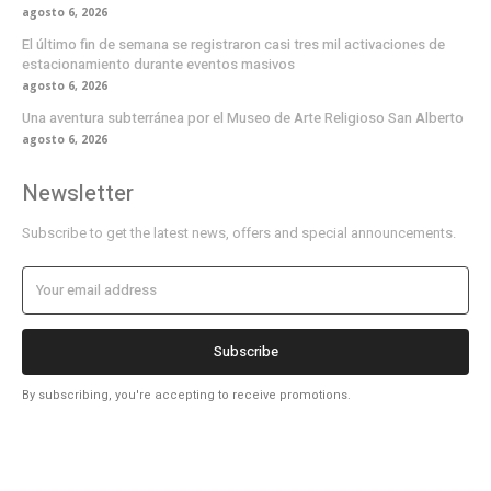
agosto 6, 2026
El último fin de semana se registraron casi tres mil activaciones de
estacionamiento durante eventos masivos
agosto 6, 2026
Una aventura subterránea por el Museo de Arte Religioso San Alberto
agosto 6, 2026
Newsletter
Subscribe to get the latest news, offers and special announcements.
Subscribe
By subscribing, you're accepting to receive promotions.