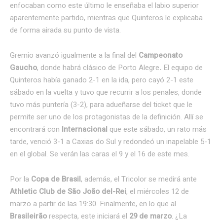
enfocaban como este último le enseñaba el labio superior
aparentemente partido, mientras que Quinteros le explicaba
de forma airada su punto de vista.
Gremio avanzó igualmente a la final del
Campeonato
Gaucho
, donde habrá clásico de Porto Alegre
.
El equipo de
Quinteros había ganado 2-1 en la ida, pero cayó 2-1 este
sábado en la vuelta y tuvo que recurrir a los penales, donde
tuvo más puntería (3-2), para adueñarse del ticket que le
permite ser uno de los protagonistas de la definición. Allí se
encontrará con
Internacional
que este sábado, un rato más
tarde, venció 3-1 a Caxias do Sul y redondeó un inapelable 5-1
en el global. Se verán las caras el 9 y el 16 de este mes.
Por la
Copa de Brasil
, además, el Tricolor se medirá ante
Athletic Club de São João del-Rei
, el miércoles 12 de
marzo a partir de las 19:30. Finalmente, en lo que al
Brasileirão
respecta, este iniciará el
29 de marzo
. ¿La