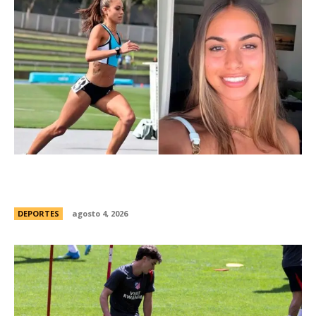
ConmociÃ³n en Australia: muriÃ³ Natasha Ward,
una atleta australiana de 21 aÃ±os
DEPORTES
agosto 4, 2026