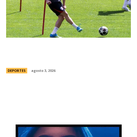
JuliÃ¡n Alvarez ya se “entrena” bajo la disciplina
de AtlÃ©tico de Madrid pese a su deseo de
irse a Barcelona
DEPORTES
agosto 3, 2026