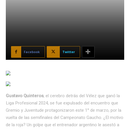
Facebook
Twitter
Gustavo Quinteros
, el cerebro detrás del Vélez que ganó la
Liga Profesional 2024, se fue expulsado del encuentro que
Gremio y Juventude protagonizaron este 1° de marzo, por la
vuelta de las semifinales del Campeonato Gaucho. ¿El motivo
de la roja? Un golpe que el entrenador argentino le asestó a