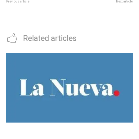
Previous article
Next article
Vecinos y vecinas de Parque San
MuriÃ³ Enzo Staiola, el mÃ­tico
Vicente ya cuentan con agua
bambino de LadrÃ³n de
potable de calidad
bicicletas
Related articles
El Gobierno llevÃ³ a la Justicia los incidentes
frente al Congreso y pidiÃ³ detener a los