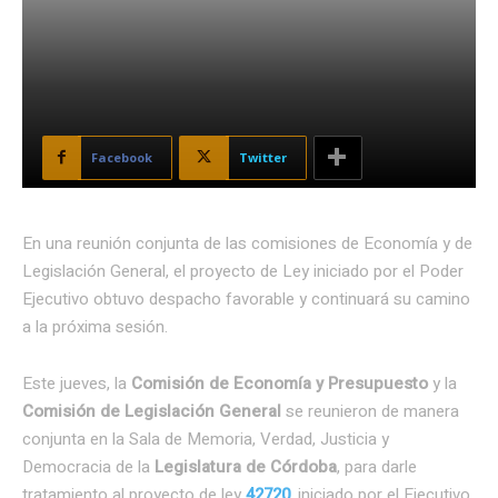
Facebook
Twitter
En una reunión conjunta de las comisiones de Economía y de
Legislación General, el proyecto de Ley iniciado por el Poder
Ejecutivo obtuvo despacho favorable y continuará su camino
a la próxima sesión.
Este jueves, la
Comisión de Economía y Presupuesto
y la
Comisión de Legislación General
se reunieron de manera
conjunta en la Sala de Memoria, Verdad, Justicia y
Democracia de la
Legislatura de Córdoba
, para darle
tratamiento al proyecto de ley
42720
, iniciado por el Ejecutivo