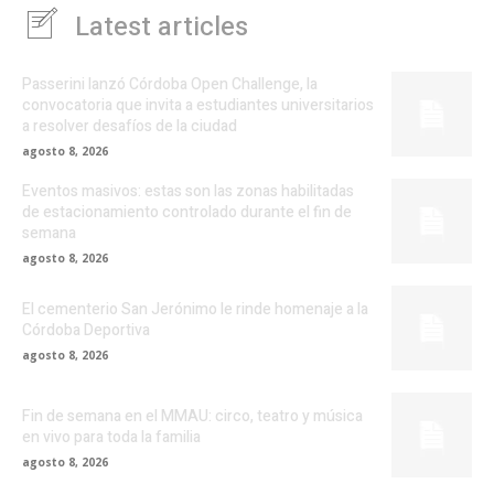
Latest articles
Passerini lanzó Córdoba Open Challenge, la
convocatoria que invita a estudiantes universitarios
a resolver desafíos de la ciudad
agosto 8, 2026
Eventos masivos: estas son las zonas habilitadas
de estacionamiento controlado durante el fin de
semana
agosto 8, 2026
El cementerio San Jerónimo le rinde homenaje a la
Córdoba Deportiva
agosto 8, 2026
Fin de semana en el MMAU: circo, teatro y música
en vivo para toda la familia
agosto 8, 2026