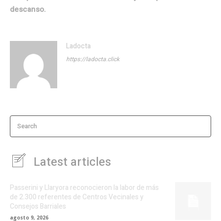
descanso.
Ladocta
https://ladocta.click
Search
Latest articles
Passerini y Llaryora reconocieron la labor de más
de 2.300 referentes de Centros Vecinales y
Consejos Barriales
agosto 9, 2026