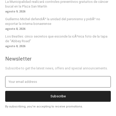
La Municipalidad realizará controles preventivos gratuitos de cáncer
bucal en la Plaza San Martín
agosto 9, 2026
Guillermo Michel defendiÃ³ la unidad del peronismo y pidiÃ³ no
exportar la interna bonaerense
agosto 8, 2026
Los Beatles: cinco secretos que esconde la icÃ³nica foto de la tapa
de “Abbey Road”
agosto 8, 2026
Newsletter
Subscribe to get the latest news, offers and special announcements.
Subscribe
By subscribing, you're accepting to receive promotions.