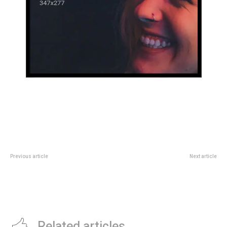
Previous article
Next article
Los siete puntos clave del
Se define el futuro de Moretti y
Presupuesto 2026 que Milei
de San Lorenzo en un reuniÃ³n
anunciarÃ¡ esta noche por
caliente de ComisiÃ³n Directiva
cadena nacional
Related articles