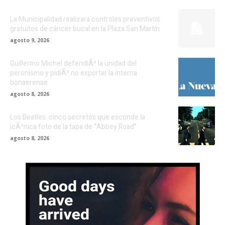
La Municipalidad realizará controles preventivos
gratuitos de cáncer bucal en la Plaza San Martín
agosto 9, 2026
Guillermo Michel defendiÃ³ la unidad del
peronismo y pidiÃ³ no exportar la interna
bonaerense
agosto 8, 2026
Los Beatles: cinco secretos que esconde la
icÃ³nica foto de la tapa de “Abbey Road”
agosto 8, 2026