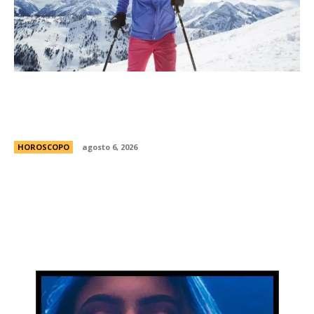
MatÃ­as Baldoncini, mÃ©dico neurocirujano:
“Esta es la clave para disfrutar de la nieve sin
lesionarte”
HOROSCOPO
agosto 6, 2026