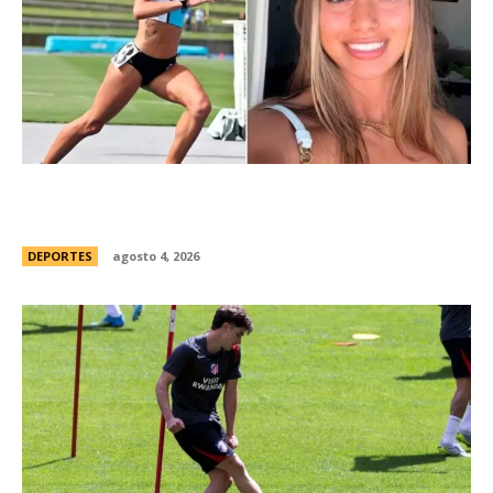
ConmociÃ³n en Australia: muriÃ³ Natasha Ward,
una atleta australiana de 21 aÃ±os
DEPORTES
agosto 4, 2026