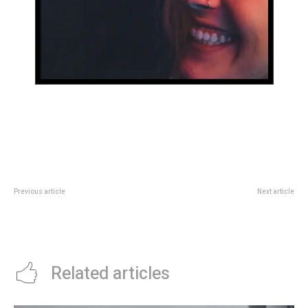
Previous article
Next article
5 plantas de interior que resisten
Netflix: todos los estrenos de
la calefacciÃ³n y la poca luz en
pelÃ­culas y series en julio de
invierno, segÃºn una experta
2025
Related articles