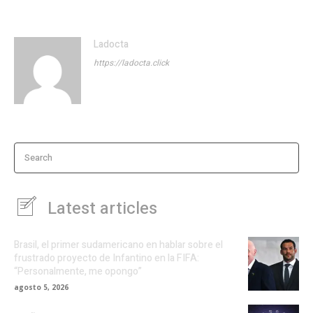
Ladocta
https://ladocta.click
Search
Latest articles
Brasil, el primer sudamericano en hablar sobre el
frustrado proyecto de Infantino en la FIFA:
“Personalmente, me opongo”
agosto 5, 2026