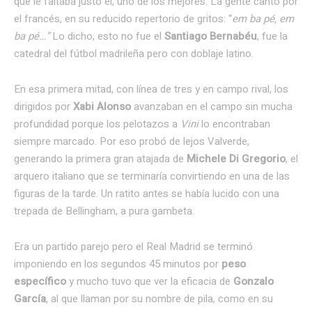
que le faltaba justo él, uno de los mejores. La gente cantó por
el francés, en su reducido repertorio de gritos: “
em ba pé, em
ba pé…”
Lo dicho, esto no fue el
Santiago Bernabéu
, fue la
catedral del fútbol madrileña pero con doblaje latino.
En esa primera mitad, con línea de tres y en campo rival, los
dirigidos por
Xabi
Alonso
avanzaban en el campo sin mucha
profundidad porque los pelotazos a
Vini
lo encontraban
siempre marcado. Por eso probó de lejos Valverde,
generando la primera gran atajada de
Michele Di Gregorio
, el
arquero italiano que se terminaría convirtiendo en una de las
figuras de la tarde. Un ratito antes se había lucido con una
trepada de Bellingham, a pura gambeta.
Era un partido parejo pero el Real Madrid se terminó
imponiendo en los segundos 45 minutos por
peso
específico
y mucho tuvo que ver la eficacia de
Gonzalo
García
, al que llaman por su nombre de pila, como en su