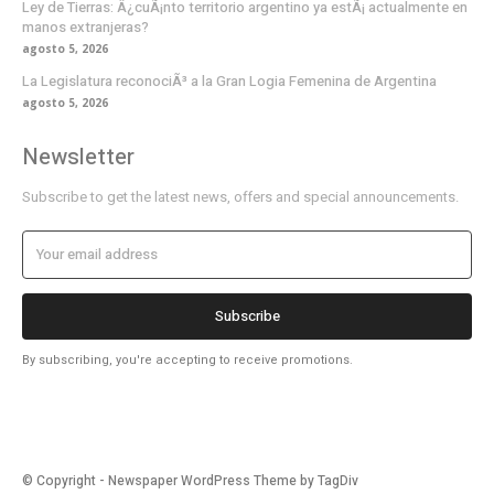
Ley de Tierras: Â¿cuÃ¡nto territorio argentino ya estÃ¡ actualmente en
manos extranjeras?
agosto 5, 2026
La Legislatura reconociÃ³ a la Gran Logia Femenina de Argentina
agosto 5, 2026
Newsletter
Subscribe to get the latest news, offers and special announcements.
Subscribe
By subscribing, you're accepting to receive promotions.
© Copyright - Newspaper WordPress Theme by TagDiv