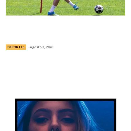
JuliÃ¡n Alvarez ya se “entrena” bajo la disciplina
de AtlÃ©tico de Madrid pese a su deseo de
irse a Barcelona
DEPORTES
agosto 3, 2026