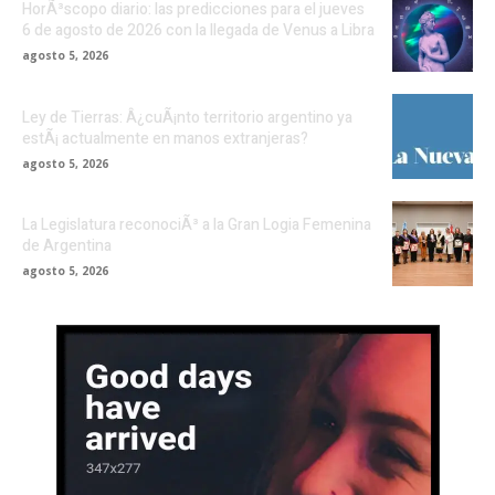
HorÃ³scopo diario: las predicciones para el jueves
6 de agosto de 2026 con la llegada de Venus a Libra
agosto 5, 2026
Ley de Tierras: Â¿cuÃ¡nto territorio argentino ya
estÃ¡ actualmente en manos extranjeras?
agosto 5, 2026
La Legislatura reconociÃ³ a la Gran Logia Femenina
de Argentina
agosto 5, 2026