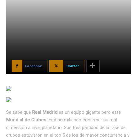
Facebook
Twitter
Se sabe que
Real Madrid
es un equipo gigante pero este
Mundial de Clubes
está permitiendo confirmar su real
dimensión a nivel planetario. Sus tres partidos de la fase de
grupos estuvieron en el top 5 de los de mayor concurrencia y