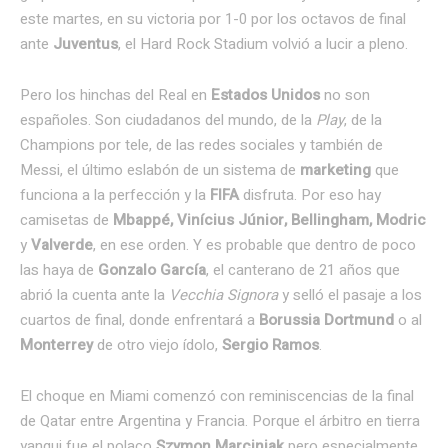
este martes, en su victoria por 1-0 por los octavos de final
ante
Juventus
, el Hard Rock Stadium volvió a lucir a pleno.
Pero los hinchas del Real en
Estados Unidos
no son
españoles. Son ciudadanos del mundo, de la
Play
, de la
Champions por tele, de las redes sociales y también de
Messi, el último eslabón de un sistema de
marketing
que
funciona a la perfección y la
FIFA
disfruta. Por eso hay
camisetas de
Mbappé, Vinícius Júnior, Bellingham, Modric
y
Valverde
, en ese orden. Y es probable que dentro de poco
las haya de
Gonzalo García
, el canterano de 21 años que
abrió la cuenta ante la
Vecchia Signora
y selló el pasaje a los
cuartos de final, donde enfrentará a
Borussia Dortmund
o al
Monterrey
de otro viejo ídolo,
Sergio Ramos
.
El choque en Miami comenzó con reminiscencias de la final
de Qatar entre Argentina y Francia. Porque el árbitro en tierra
yanqui fue el polaco
Szymon Marciniak
pero especialmente