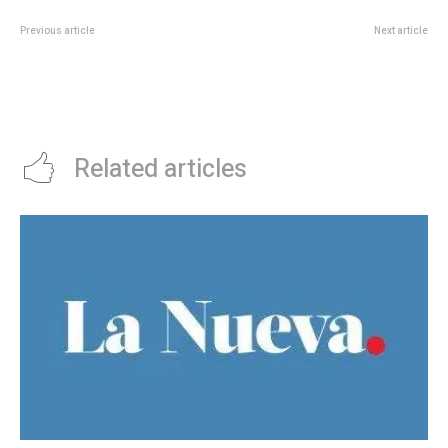
Previous article
Next article
Alemania vs Portugal, por las
Las puertas de colores son
semifinales de la UEFA Nations
tendencia: estos son los tonos
League, EN VIVO: minuto a
ideales para ambientar tus
minuto, en directo
espacios
Related articles