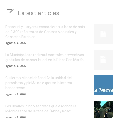
Latest articles
Passerini y Llaryora reconocieron la labor de más
de 2.300 referentes de Centros Vecinales y
Consejos Barriales
agosto 9, 2026
La Municipalidad realizará controles preventivos
gratuitos de cáncer bucal en la Plaza San Martín
agosto 9, 2026
Guillermo Michel defendiÃ³ la unidad del
peronismo y pidiÃ³ no exportar la interna
bonaerense
agosto 8, 2026
Los Beatles: cinco secretos que esconde la
icÃ³nica foto de la tapa de “Abbey Road”
agosto 8, 2026