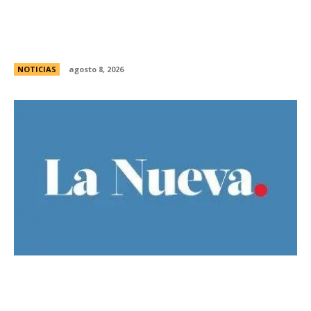
Guillermo Michel defendiÃ³ la unidad del
peronismo y pidiÃ³ no exportar la interna
bonaerense
NOTICIAS
agosto 8, 2026
El Gobierno llevÃ³ a la Justicia los incidentes
frente al Congreso y pidiÃ³ detener a los
responsables