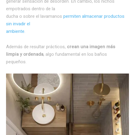
generar sensación de desorden. En cambio, los nichos
empotrados dentro de la
ducha o sobre el lavamanos
permiten almacenar productos
sin invadir el
ambiente.
Además de resultar prácticos,
crean una imagen más
limpia y ordenada
, algo fundamental en los baños
pequeños.