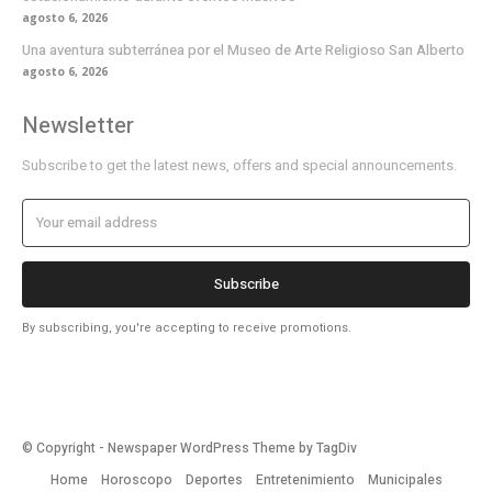
agosto 6, 2026
Una aventura subterránea por el Museo de Arte Religioso San Alberto
agosto 6, 2026
Newsletter
Subscribe to get the latest news, offers and special announcements.
Subscribe
By subscribing, you're accepting to receive promotions.
© Copyright - Newspaper WordPress Theme by TagDiv
Home
Horoscopo
Deportes
Entretenimiento
Municipales