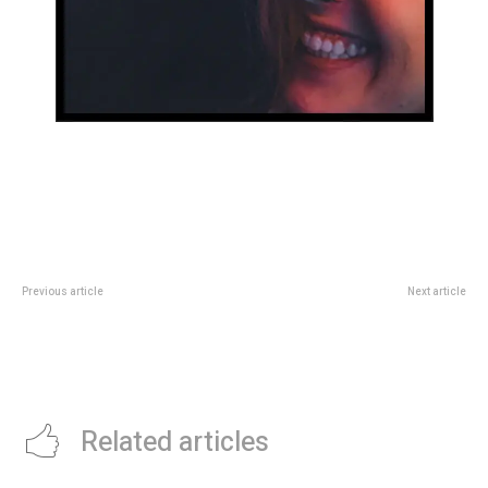
Previous article
Next article
Audiencia Pública
La Legislatura HistÃ³rica de
CÃ³rdoba serÃ¡ sede de la 4Âº
sesiÃ³n del Parlamento Federal
del Clima
Related articles