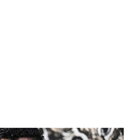
Horoscopo
Deportes
Entretenimiento
Munic
ncierto gratis que
asa: cuÃ¡ndo es y