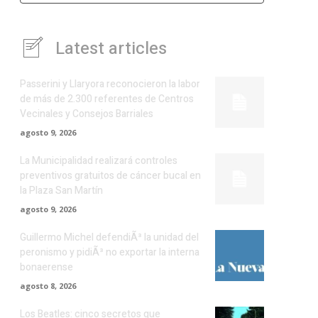
Latest articles
Passerini y Llaryora reconocieron la labor
de más de 2.300 referentes de Centros
Vecinales y Consejos Barriales
agosto 9, 2026
La Municipalidad realizará controles
preventivos gratuitos de cáncer bucal en
la Plaza San Martín
agosto 9, 2026
Guillermo Michel defendiÃ³ la unidad del
peronismo y pidiÃ³ no exportar la interna
bonaerense
agosto 8, 2026
Los Beatles: cinco secretos que