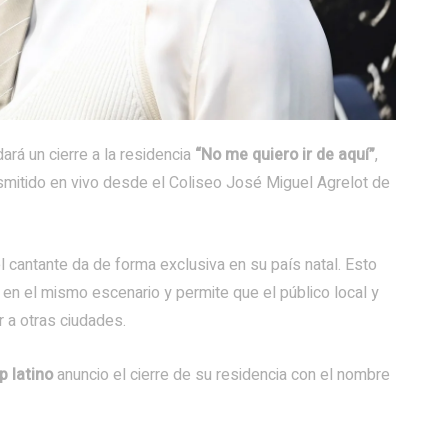
dará un cierre a la residencia
“No me quiero ir de aquí”
,
nsmitido en vivo desde el Coliseo José Miguel Agrelot de
l cantante da de forma exclusiva en su país natal. Esto
en el mismo escenario y permite que el público local y
r a otras ciudades.
p latino
anuncio el cierre de su residencia con el nombre