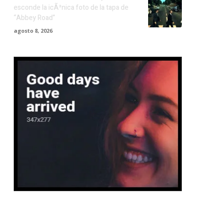
esconde la icÃ³nica foto de la tapa de
“Abbey Road”
agosto 8, 2026