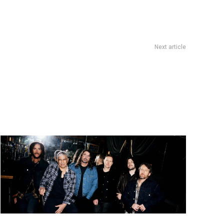
Next article
s de banana y dulce de leche fÃ¡ciles para cocinar el finde