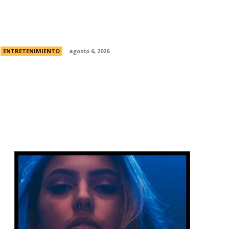
Foo Fighters vuelve a la Argentina:
dÃ³nde se presentarÃ¡ la banda, cÃ³mo y
cuÃ¡ndo comprar las entradas
ENTRETENIMIENTO
agosto 6, 2026