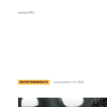
Black
Home
version PRO
Bad Bunny darÃ¡ un co
podÃ©s ver desde tu c
cÃ³mo verlo
septiembre 19, 2025
ENTRETENIMIENTO