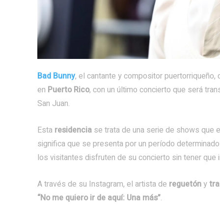
Bad Bunny
, el cantante y compositor puertorriqueño, 
en
Puerto Rico
, con un último concierto que será tra
San Juan.
Esta
residencia
se trata de una serie de shows que e
significa que se presenta por un período determinado 
los visitantes disfruten de su concierto sin tener que i
A través de su Instagram, el artista de
reguetón
y
tra
“No me quiero ir de aquí: Una más”
.