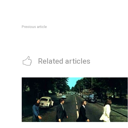
Previous article
La Legislatura de CÃ³rdoba presentÃ³ su Plan de AcciÃ³n 
2027
Related articles