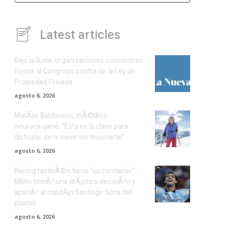
Latest articles
Bajo la lluvia, organizaciones concentran
frente al Congreso contra de la Ley de
Propiedad Privada
agosto 6, 2026
MatÃ­as Baldoncini, mÃ©dico
neurocirujano: “Esta es la clave para
disfrutar de la nieve sin lesionarte”
agosto 6, 2026
Racing tambiÃ©n tiene “su container”:
Milito tomÃ³ una drÃ¡stica decisiÃ³n y
apartÃ³ al capitÃ¡n Santiago Sosa del
plantel
agosto 6, 2026