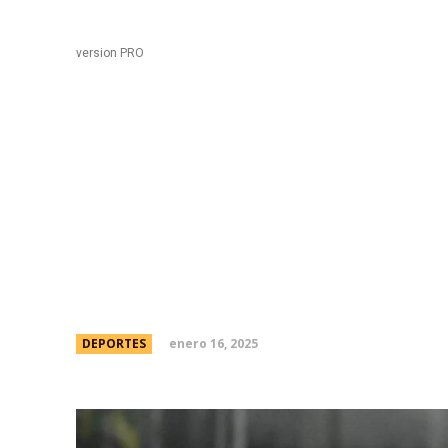
Black
Home
version PRO
Boca puso primera co
ante Juventude y Fer
esquema y jugadores
enero 16, 2025
DEPORTES