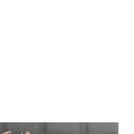
Horoscopo
Deportes
Entretenimiento
Munic
n un cÃ³modo triunfo
nando Gago probÃ³