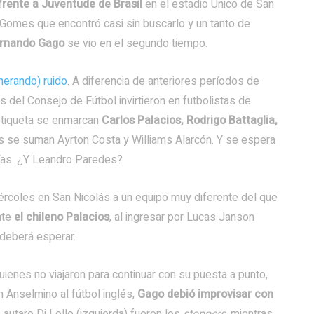
frente a Juventude de Brasil
en el estadio Único de San
 Gomes que encontró casi sin buscarlo y un tanto de
rnando Gago
se vio en el segundo tiempo.
nerando) ruido.
A diferencia de anteriores períodos de
 del Consejo de Fútbol invirtieron en futbolistas de
a etiqueta se enmarcan
Carlos Palacios, Rodrigo Battaglia,
s se suman Ayrton Costa y Williams Alarcón. Y se espera
días. ¿Y Leandro Paredes?
ércoles en San Nicolás a un equipo muy diferente del que
nte
el chileno Palacios
, al ingresar por Lucas Janson
 deberá esperar.
ienes no viajaron para continuar con su puesta a punto,
ón Anselmino al fútbol inglés,
Gago debió improvisar con