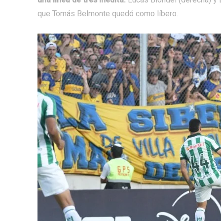
una línea de tres inédita:
Lucas Blondel (derecha) y L
que Tomás Belmonte quedó como líbero.