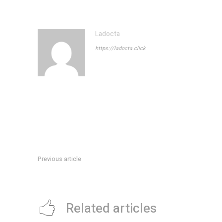
Ladocta
https://ladocta.click
Previous article
El dolor de Ricardo Darín en el velatorio de su hermana Aleja
Related articles