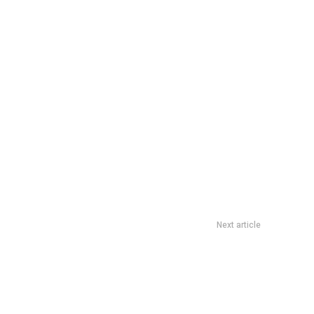
Next article
sulados:Â la motosierra del ajuste ahora llega a CancillerÃ­a