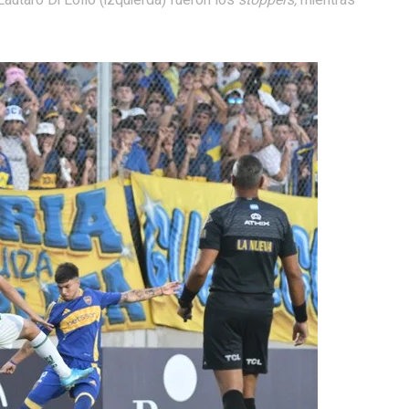
autaro Di Lollo (izquierda) fueron los
stoppers,
mientras