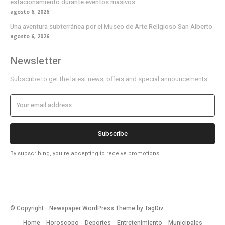
estacionamiento durante eventos masivos
agosto 6, 2026
Una aventura subterránea por el Museo de Arte Religioso San Alberto
agosto 6, 2026
Newsletter
Subscribe to get the latest news, offers and special announcements.
Subscribe
By subscribing, you're accepting to receive promotions.
© Copyright - Newspaper WordPress Theme by TagDiv
Home
Horoscopo
Deportes
Entretenimiento
Municipales