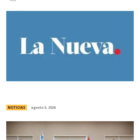
Ley de Tierras: Â¿cuÃ¡nto territorio argentino ya
estÃ¡ actualmente en manos extranjeras?
NOTICIAS
agosto 5, 2026