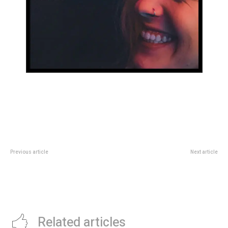
Previous article
Next article
Diversión segura: el fin de
BajÃ³ el nivel de felicidad de los
semana se realizaron 16 eventos
argentinos: es el peor desde
autorizados y se desalojaron dos
2018, segÃºn un estudio
fiestas clandestinas
Related articles