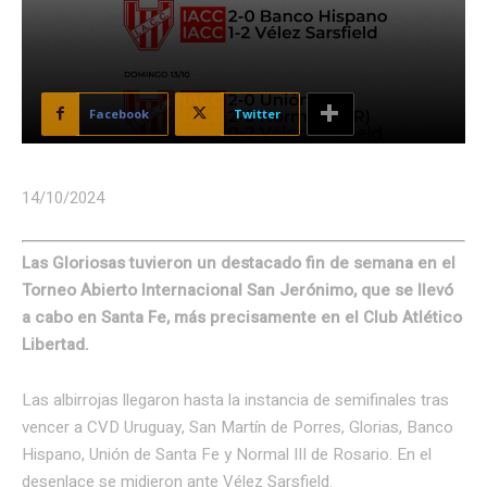
Facebook
Twitter
14/10/2024
Las Gloriosas tuvieron un destacado fin de semana en el
Torneo Abierto Internacional San Jerónimo, que se llevó
a cabo en Santa Fe, más precisamente en el Club Atlético
Libertad.
Las albirrojas llegaron hasta la instancia de semifinales tras
vencer a CVD Uruguay, San Martín de Porres, Glorias, Banco
Hispano, Unión de Santa Fe y Normal III de Rosario. En el
desenlace se midieron ante Vélez Sarsfield.