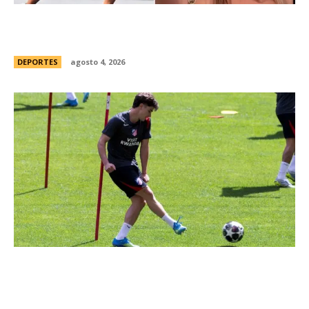
ConmociÃ³n en Australia: muriÃ³ Natasha Ward,
una atleta australiana de 21 aÃ±os
DEPORTES
agosto 4, 2026
JuliÃ¡n Alvarez ya se “entrena” bajo la disciplina
de AtlÃ©tico de Madrid pese a su deseo de
irse a Barcelona