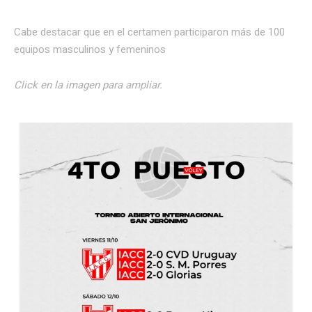
Cabe destacar que en el certamen participaron más de 100
equipos masculinos y femeninos
Click en la imagen para ampliar.