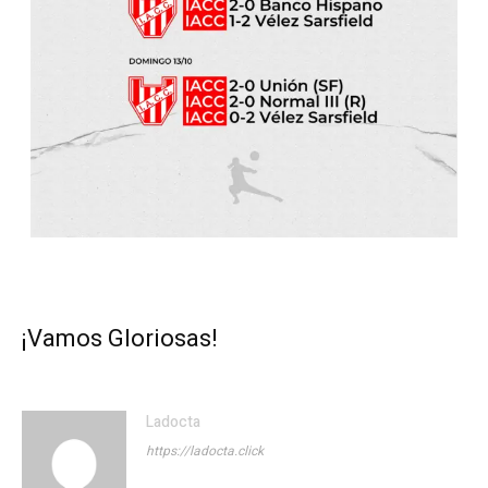
¡Vamos Gloriosas!
Ladocta
https://ladocta.click