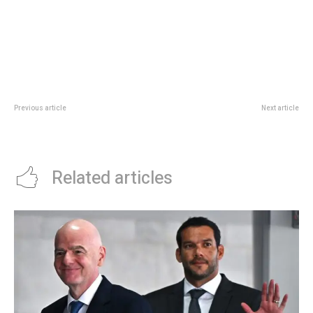
Previous article
Next article
Los pibes del bÃ¡squet
Â¡La nataciÃ³n se coronÃ³ en
avanzaron en el Federal U13
Leones!
Related articles